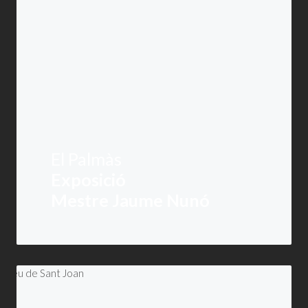
El Palmàs
Exposició
Mestre Jaume Nunó