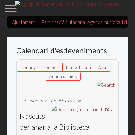
Ajuntament
Participació ciutadana
Agenda municipal i ciut
Calendari d'esdeveniments
Per any
Per mes
Per setmana
Avui
Anar a un mes
The event started -65 days ago
Nascuts
per anar a la Biblioteca