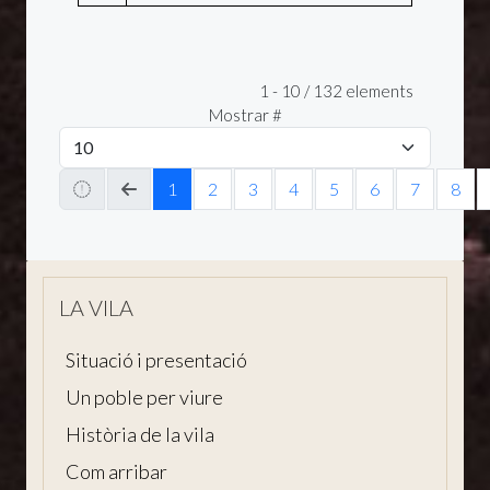
Pagination List Limit
1 - 10 / 132 elements
Mostrar #
1
2
3
4
5
6
7
8
LA VILA
Situació i presentació
Un poble per viure
Història de la vila
Com arribar