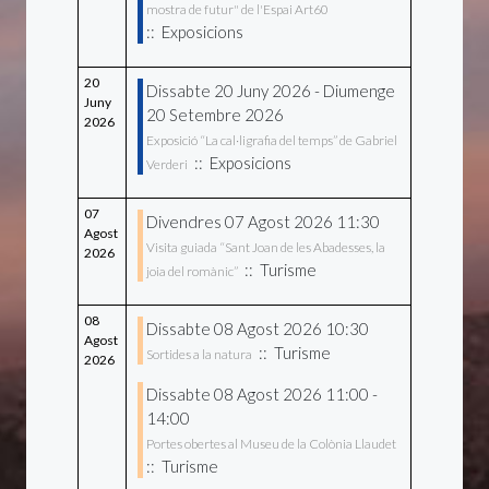
mostra de futur" de l'Espai Art60
:: Exposicions
20
Dissabte 20 Juny 2026 - Diumenge
Juny
20 Setembre 2026
2026
Exposició “La cal·ligrafia del temps” de Gabriel
:: Exposicions
Verderi
07
Divendres 07 Agost 2026 11:30
Agost
Visita guiada “Sant Joan de les Abadesses, la
2026
:: Turisme
joia del romànic”
08
Dissabte 08 Agost 2026 10:30
Agost
:: Turisme
Sortides a la natura
2026
Dissabte 08 Agost 2026 11:00 -
14:00
Portes obertes al Museu de la Colònia Llaudet
:: Turisme