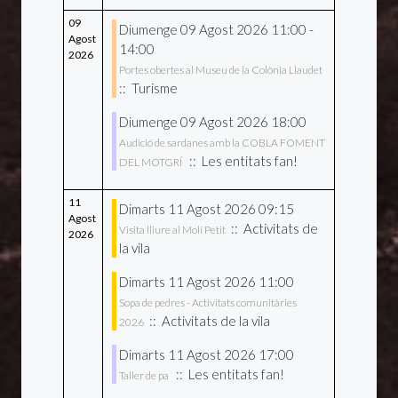
09
Diumenge 09 Agost 2026 11:00 -
Agost
14:00
2026
Portes obertes al Museu de la Colònia Llaudet
:: Turisme
Diumenge 09 Agost 2026 18:00
Audició de sardanes amb la COBLA FOMENT
:: Les entitats fan!
DEL MOTGRÍ
11
Dimarts 11 Agost 2026 09:15
Agost
:: Activitats de
Visita lliure al Molí Petit
2026
la vila
Dimarts 11 Agost 2026 11:00
Sopa de pedres - Activitats comunitàries
:: Activitats de la vila
2026
Dimarts 11 Agost 2026 17:00
:: Les entitats fan!
Taller de pa