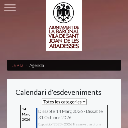
La Vila
Agenda
Calendari d'esdeveniments
Select a Category to filter list
14
Dissabte 14 Març 2026 - Dissabte
Març
31 Octubre 2026
2026
Exposició "2023 - 2026 Tres anys d'art i una