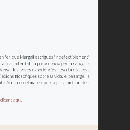
ren fer que Margall escrigués "indefectiblement"
 i a l'alteritat; la preocupació per la cançó, la
densar les seves experiències i escriure la seva
exions filosòfiques sobre la vida, el paisatge, la
 comte Arnau on el mateix poeta parla amb un dels
clicant aquí.