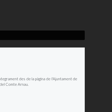
íntegrament des de la pàgina de l'Ajuntament de
 del Comte Arnau.