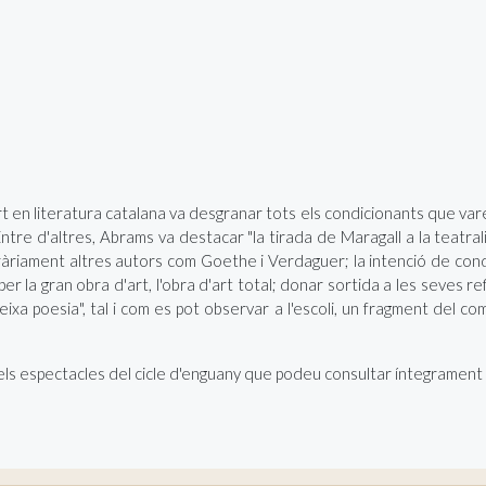
ert en literatura catalana va desgranar tots els condicionants que va
tre d'altres, Abrams va destacar "la tirada de Maragall a la teatralitat
teràriament altres autors com Goethe i Verdaguer; la intenció de con
r la gran obra d'art, l'obra d'art total; donar sortida a les seves refl
ateixa poesia", tal i com es pot observar a l'escoli, un fragment del
els espectacles del cicle d'enguany que podeu consultar íntegrament
 Urbà de Salut
en línia