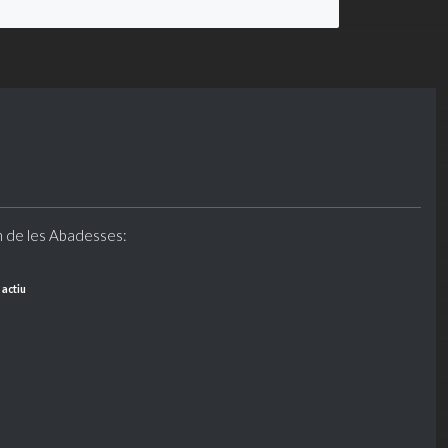
n de les Abadesses:
 actiu