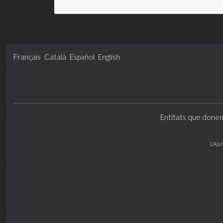
Français
Català
Español
English
Entitats que donen
L'Aju