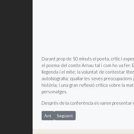
Durant prop de 50 minuts el poeta, crític i exp
el poema del comte Arnau tal i com ho va fer. En
llegenda i el mite; la voluntat de contestar li
autobiografia; quallar les seves preocupacions pe
història; i una gran reflexió crítica sobre la m
personatges.
Després de la conferència es varen presentar 
Article anterior: Reunió de dinamització del Parc
Article següent: La revista SJA, ara també 
Ant
Següent