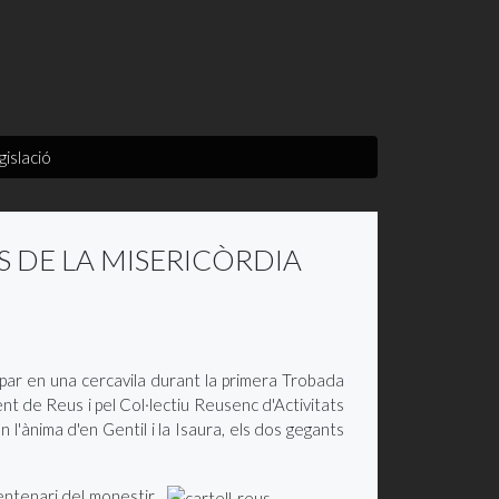
gislació
S DE LA MISERICÒRDIA
ipar en una cercavila durant la primera Trobada
t de Reus i pel Col·lectiu Reusenc d'Activitats
l'ànima d'en Gentil i la Isaura, els dos gegants
entenari del monestir.