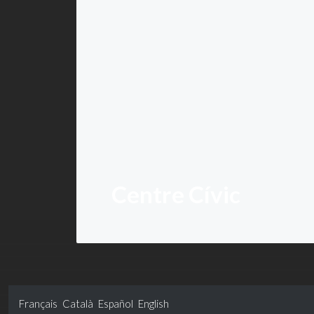
Centre Cívic
Français
Català
Español
English