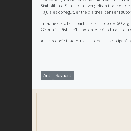
Simbolitza a Sant Joan Evangelista i fa més d
Fajula és conegut, entre d'altres, per ser l'auto
En aquesta cita hi participaran prop de 30 àli
Girona i la Bisbal d'Empordà. A més, durant la 
A la recepció i l'acte institucional hi particip
Article anterior: Comença la formació al Palmàs 
Article següent: Sant Joan se suma a les
Ant
Següent
Situació i presentació
Un poble per viure