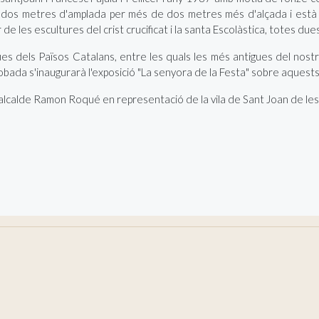
e dos metres d'amplada per més de dos metres més d'alçada i està f
r de les escultures del crist crucificat i la santa Escolàstica, totes d
gues dels Països Catalans, entre les quals les més antigues del nostr
trobada s'inaugurarà l'exposició "La senyora de la Festa" sobre aquest
arà l'alcalde Ramon Roqué en representació de la vila de Sant Joan de l
per al curs 2014-2015
 Jornades Europees del Patrimoni