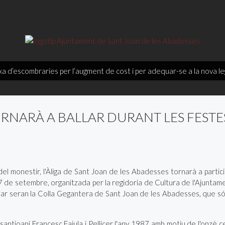
axa d’escombraries per l’augment de cost i per adequar-se a la nova le
ORNARÀ A BALLAR DURANT LES FESTE
el monestir, l'Àliga de Sant Joan de les Abadesses tornarà a partic
7 de setembre, organitzada per la regidoria de Cultura de l'Ajuntamen
lar seran la Colla Gegantera de Sant Joan de les Abadesses, que són 
 santjoaní Francesc Fajula i Pellicer l'any 1987 amb motiu de l'onzè c