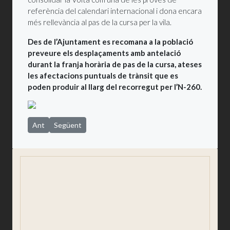
referència del calendari internacional i dona encara
més rellevància al pas de la cursa per la vila.
Des de l’Ajuntament es recomana a la població
preveure els desplaçaments amb antelació
durant la franja horària de pas de la cursa, ateses
les afectacions puntuals de trànsit que es
poden produir al llarg del recorregut per l’N-260.
Article anterior: S’obre la licitació del servei de podologia de 
Article següent: Sant Joan de les Abadesses acollirà el
Ant
Següent
Situació i presentació
Un poble per viure