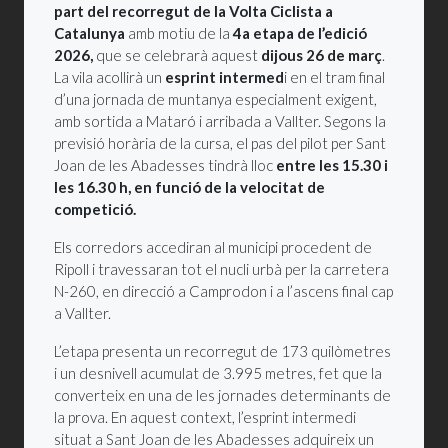
part del recorregut de la
Volta Ciclista a
Catalunya
amb motiu de la
4a etapa de l’edició
2026,
que se celebrarà aquest
dijous 26 de març
.
La vila acollirà un
esprint intermed
i en el tram final
d’una jornada de muntanya especialment exigent,
amb sortida a Mataró i arribada a Vallter. Segons la
previsió horària de la cursa, el pas del pilot per Sant
Joan de les Abadesses tindrà lloc
entre les 15.30 i
les 16.30 h, en funció de la velocitat de
competició.
Els corredors accediran al municipi procedent de
Ripoll i travessaran tot el nucli urbà per la carretera
N-260, en direcció a Camprodon i a l’ascens final cap
a Vallter.
L’etapa presenta un recorregut de 173 quilòmetres
i un desnivell acumulat de 3.995 metres, fet que la
converteix en una de les jornades determinants de
la prova. En aquest context, l’esprint intermedi
situat a Sant Joan de les Abadesses adquireix un