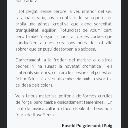
admiradora.
I tot plegat, sense perdre la veu interior del seu
tarannà creatiu, ans al contrari: del seu quefer en
brolla una gènesi creativa que alena serenitat,
tranquil·litat, equilibri. Rotunditat de volum, cert,
però també l'elegant sinuositat de les corbes que
condueixen a unes creacions nues de tot allò
sobrer que en pugui destorbar la placidesa.
Darrerament, a la fredor del marbre o d'altres
pedres hi ha sumat la novetat cromàtica i els
materials sintètics, com ara les resines, el polièster,
àdhuc l'alumini, als quals embelleix amb la vivor i la
calidesa dels colors.
Vells i nous materials, polifonia de formes curulles
de força, però també delicadament femenines... Un
cant de música callada, d'acords silents: heus aquí
l'obra de Rosa Serra.
Eusebi Puigdemunt i Puig