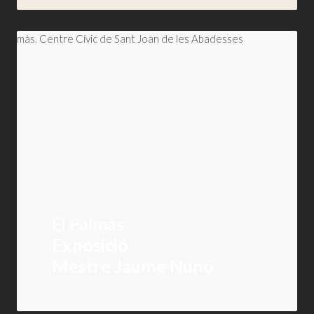
El Palmàs
Exposició
Mestre Jaume Nunó