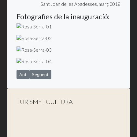
Sant Joan de les Abadesses, març 2018
Fotografies de la inauguració:
Article anterior: Salvador Juanpere - ... cert fenomen que an
Article següent: Agustí Centelles - Retrats de Guerra
Ant
Següent
TURISME I CULTURA
Visita'ns
Descobreix Sant Joan