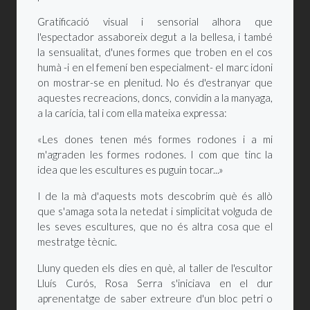
Gratificació visual i sensorial alhora que
l'espectador assaboreix degut a la bellesa, i també
la sensualitat, d'unes formes que troben en el cos
humà -i en el femení ben especialment- el marc idoni
on mostrar-se en plenitud. No és d'estranyar que
aquestes recreacions, doncs, convidin a la manyaga,
a la carícia, tal i com ella mateixa expressa:
«Les dones tenen més formes rodones i a mi
m'agraden les formes rodones. I com que tinc la
idea que les escultures es puguin tocar...»
I de la mà d'aquests mots descobrim què és allò
que s'amaga sota la netedat i simplicitat volguda de
les seves escultures, que no és altra cosa que el
mestratge tècnic.
Lluny queden els dies en què, al taller de l'escultor
Lluís Curós, Rosa Serra s'iniciava en el dur
aprenentatge de saber extreure d'un bloc petri o