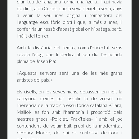
d'un tou de fang, una forma, una figura... I qui havia
de dir-li, a en Curós, que la seva deixebla seria, anys
a venir, la veu més original i rompedora del
llenguatge escultòric olotí i que, a més a més, li
conferiria un ressò d'abast global on hi batega, però,
l'hàlit del terrer.
Amb la distància del temps, com d'encertat se'ns
revela l'elogi que li dedicà al seu dia l'esmolada
ploma de Josep Pla:
«Aquesta senyora serà una de les més grans
artistes del país!»
Els cisells, en les seves mans, depassen en molt la
categoria d'eines per assolir la de gresol, on
l'herència de la tradició escultòrica catalana -Clarà,
Maillol- es fon amb l'harmonia i proporció dels
mestres grecs -Policlet, Praxíteles- i amb el joc
contundent de volum-buit propi de la modernitat
d'Henry Moore, de qui es confessa deutora i