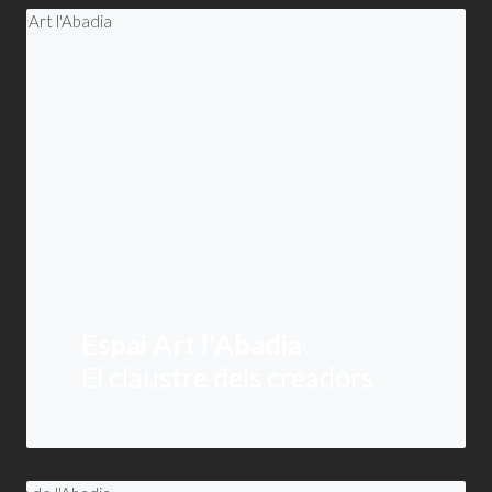
Espai Art l'Abadia
El claustre dels creadors