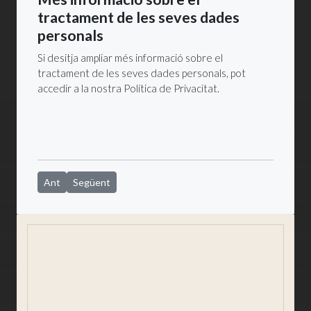
tractament de les seves dades
personals
Si desitja ampliar més informació sobre el
tractament de les seves dades personals, pot
accedir a la nostra Política de Privacitat.
Article anterior: Avís legal
Article següent: Protecció de dades
Ant
Següent
Centre Cívic
Directori de serveis municipals