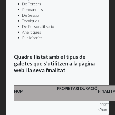
De Tercers
Permanents
De Sessió
Tècniques
De Personalització
Analítiques
Publicitàries
Quadre llistat amb el tipus de
galetes que s’utilitzen a la pàgina
web i la seva finalitat
PROPIETARI
DURACIÓ
NOM
FINALIT
Informa si
s’han