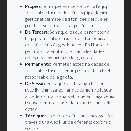
Pròpies
: Són aquelles que s’envien a l’equip
terminal de l’usuari des d’un equip o domini
gestionat pel mateix editor i des del que es
presta el servei sol·licitat per l’usuari.
De Tercers
: Són aquelles que es remeten a
l’equip terminal de l’usuari des d’un equip o
domini que no és gestionat per l’editor, sinó
per una altra entitat que tracta les dades
obtingudes per mitjà de les galetes.
Permanents
: Permeten accedir a dades del
terminal de l’usuari per un període definit pel
responsable de la galeta.
De Sessió
: Són aquelles dissenyades per
recollir i emmagatzemar dades mentre l’usuari
accedeix a una pàgina web i que emmagatzema
i conserven informació de l’usuari en una sola
ocasió.
Tècniques
: Permeten a l’usuari la navegació a
través d’una web i l’ús de diferents opcions o
serveis.