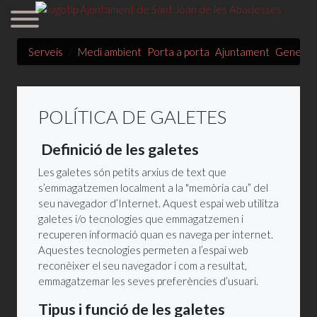
Serveis
Medi ambient
Porta a porta
Ajuntament
General
POLÍTICA DE GALETES
Definició de les galetes
Les galetes són petits arxius de text que
s’emmagatzemen localment a la "memòria cau” del
seu navegador d’Internet. Aquest espai web utilitza
galetes i/o tecnologies que emmagatzemen i
recuperen informació quan es navega per internet.
Aquestes tecnologies permeten a l’espai web
reconèixer el seu navegador i com a resultat,
emmagatzemar les seves preferències d’usuari.
Tipus i funció de les galetes