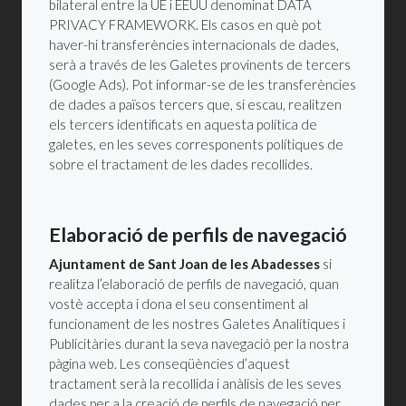
bilateral entre la UE i EEUU denominat DATA
PRIVACY FRAMEWORK. Els casos en què pot
haver-hi transferències internacionals de dades,
serà a través de les Galetes provinents de tercers
(Google Ads). Pot informar-se de les transferències
de dades a països tercers que, si escau, realitzen
els tercers identificats en aquesta política de
galetes, en les seves corresponents polítiques de
sobre el tractament de les dades recollides.
Elaboració de perfils de navegació
Ajuntament de Sant Joan de les Abadesses
si
realitza l’elaboració de perfils de navegació, quan
vostè accepta i dona el seu consentiment al
funcionament de les nostres Galetes Analítiques i
Publicitàries durant la seva navegació per la nostra
pàgina web. Les conseqüències d’aquest
tractament serà la recollida i anàlisis de les seves
dades per a la creació de perfils de navegació per