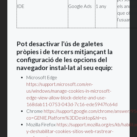
IDE
Google Ads
1 any
els anunci
que obse
l’usuari
Pot desactivar l’ús de galetes
pròpies i de tercers mitjançant la
configuració de les opcions del
navegador instal·lat al seu equip:
Microsoft Edge
https://support.microsoft.com/en-
us/windows/manage-cookies-in-microsoft-
edge-view-allow-block-delete-and-use-
168dab11-0753-043d-7c16-ede5947fc64d
Chrome
https://support.google.com/chrome/answer/9
co=GENIE.Platform%3DDesktop&hl=es
Mozilla Firefox
https://support.mozilla.org/es/kb/habilita
y-deshabilitar-cookies-sitios-web-rastrear-