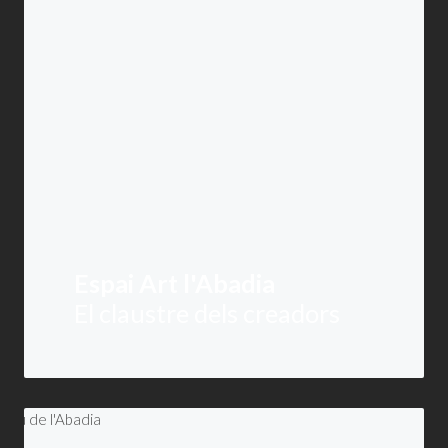
Espai Art l'Abadia
El claustre dels creadors