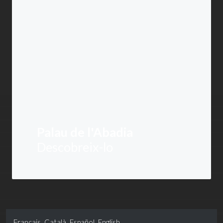
Palau de l'Abadia
Descobreix-lo
Français
Català
Español
English