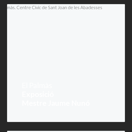
El Palmàs
Exposició
Mestre Jaume Nunó