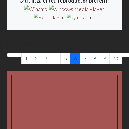
O utilitza el teu reproductor preferit:
Page 6 of 18
1
2
3
4
5
6
7
8
9
10
La Veu, emissora de La Xarxa
L'emissora
Programes