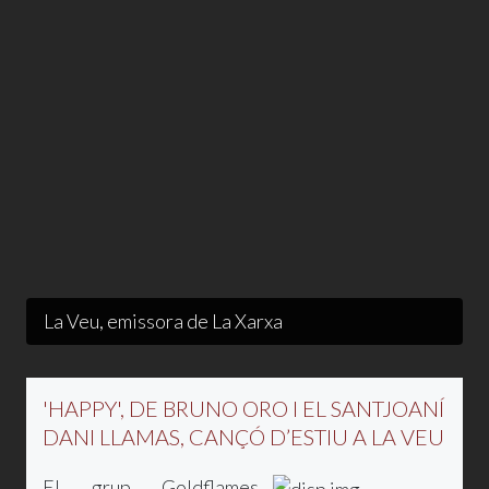
La Veu, emissora de La Xarxa
'HAPPY', DE BRUNO ORO I EL SANTJOANÍ
DANI LLAMAS, CANÇÓ D’ESTIU A LA VEU
El grup Goldflames,