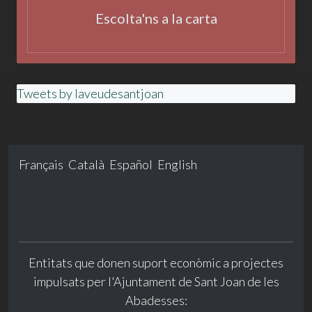
Escolta'ns a la carta
Tweets by laveudesantjoan
Français
Català
Español
English
Entitats que donen suport econòmic a projectes
impulsats per l'Ajuntament de Sant Joan de les
Abadesses: