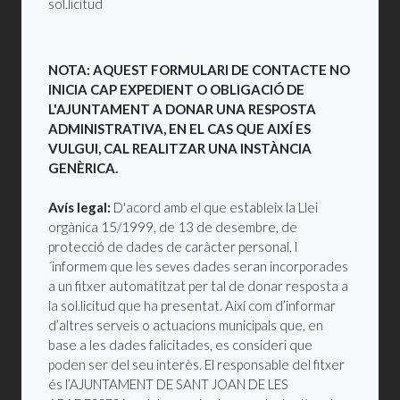
sol.licitud
NOTA: AQUEST FORMULARI DE CONTACTE NO
INICIA CAP EXPEDIENT O OBLIGACIÓ DE
L'AJUNTAMENT A DONAR UNA RESPOSTA
ADMINISTRATIVA, EN EL CAS QUE AIXÍ ES
VULGUI, CAL REALITZAR UNA INSTÀNCIA
GENÈRICA.
Avís legal:
D'acord amb el que estableix la Llei
orgànica 15/1999, de 13 de desembre, de
protecció de dades de caràcter personal, l
´informem que les seves dades seran incorporades
a un fitxer automatitzat per tal de donar resposta a
la sol.licitud que ha presentat. Així com d’informar
d’altres serveis o actuacions municipals que, en
base a les dades falicitades, es consideri que
poden ser del seu interès. El responsable del fitxer
és l’AJUNTAMENT DE SANT JOAN DE LES