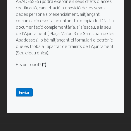
ABADESSES i podrà exercir els seus drets d´accés,
rectificació, cancel.lació o oposició de les seves
dades personals presencialment, mitjançant
comunicació escrita adjuntant fotocòpia del DNI i la
documentació complementària, si s´escau, a la seu
de l´Ajuntament ( Plaça Major, 3 de Sant Joan de les
Abadesses), o bé mitjançant el formulari electrònic
que es troba a l´apartat de tràmits de l´Ajuntament
(Seu electrònica).
Ets un robot?
(*)
Enviar