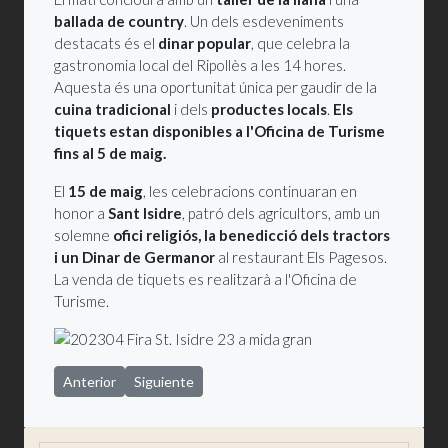
ballada de country
. Un dels esdeveniments
destacats és el
dinar popular
, que celebra la
gastronomia local del Ripollès a les 14 hores.
Aquesta és una oportunitat única per gaudir de la
cuina tradicional
i dels
productes locals
.
Els
tiquets estan disponibles a l'Oficina de Turisme
fins al 5 de maig.
El
15 de maig
, les celebracions continuaran en
honor a
Sant Isidre
, patró dels agricultors, amb un
solemne
ofici religiós, la benedicció dels tractors
i un Dinar de Germanor
al restaurant Els Pagesos.
La venda de tiquets es realitzarà a l'Oficina de
Turisme.
Artículo anterior: Guanyadors de la 13a edició del Certamen Li
Artículo siguiente: El SAT torna a fer 'La Ganyota'
Anterior
Siguiente