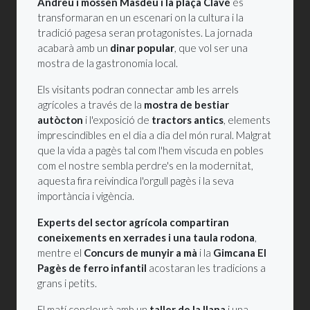
Andreu i mossèn Masdeu i la plaça Clavé
es
transformaran en un escenari on la cultura i la
tradició pagesa seran protagonistes. La jornada
acabarà amb un
dinar popular
, que vol ser una
mostra de la gastronomia local.
Els visitants podran connectar amb les arrels
agrícoles a través de la
mostra de bestiar
autòcton
i l'exposició de
tractors antics
, elements
imprescindibles en el dia a dia del món rural. Malgrat
que la vida a pagès tal com l'hem viscuda en pobles
com el nostre sembla perdre's en la modernitat,
aquesta fira reivindica l'orgull pagès i la seva
importància i vigència.
Experts del sector agrícola compartiran
coneixements en xerrades i una taula rodona
,
mentre el
Concurs de munyir a mà
i la
Gimcana El
Pagès de ferro infantil
acostaran les tradicions a
grans i petits.
El matí conclourà amb un
taller de la llana
i una