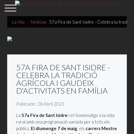
La Vila
Noticias
57a Fira de Sant Isidre - Celebra la tradició 
57A FIRA DE SANT ISIDRE -
CELEBRA LA TRADICIÓ
AGRÍCOLA I GAUDEIX
D'ACTIVITATS EN FAMÍLIA
Detalles
Publicado: 28 Abril 2023
La
57a Fira de Sant Isidre
ret homenatge a la vida
rural amb una programació variada per a tots els
públics.
El diumenge 7 de maig
, els
carrers Mestre