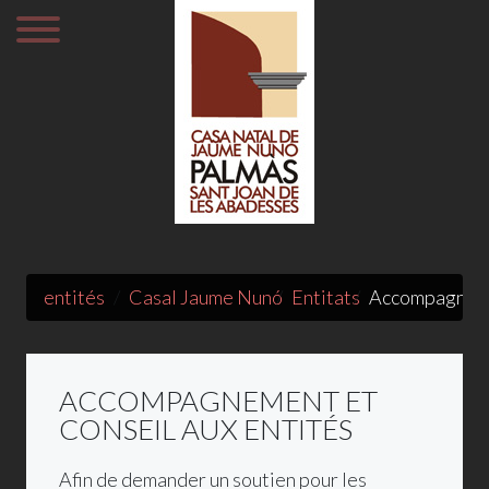
entités
Casal Jaume Nunó
Entitats
Accompagnemen
ACCOMPAGNEMENT ET
CONSEIL AUX ENTITÉS
Afin de demander un soutien pour les