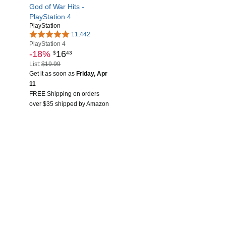
God of War Hits -
PlayStation 4
PlayStation
11,442
PlayStation 4
-18%
16
$
43
List:
$19.99
Get it as soon as
Friday, Apr
11
FREE Shipping on orders
over $35 shipped by Amazon