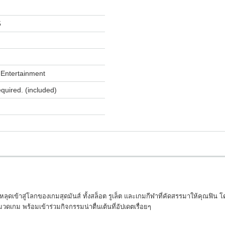
5
Entertainment
equired. (included)
หลุดเข้าสู่โลกของเกมสุดมันส์ ทั้งสล็อต รูเล็ต และเกมกีฬาที่คัดสรรมาให้คุณฟิน
กม พร้อมเข้าร่วมกิจกรรมน่าตื่นเต้นที่อัปเดตเรื่อยๆ