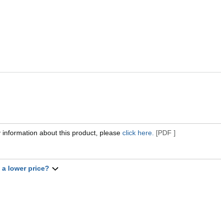
 information about this product, please
click here.
[PDF ]
t a lower price?