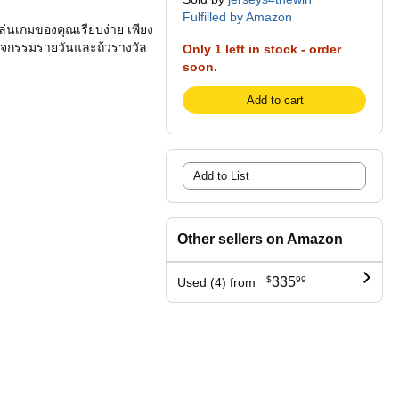
Fulfilled by Amazon
รเล่นเกมของคุณเรียบง่าย เพียง
กิจกรรมรายวันและถ้วรางวัล
Only 1 left in stock - order
soon.
Add to cart
Add to List
Other sellers on Amazon
$
335
99
Used (4) from