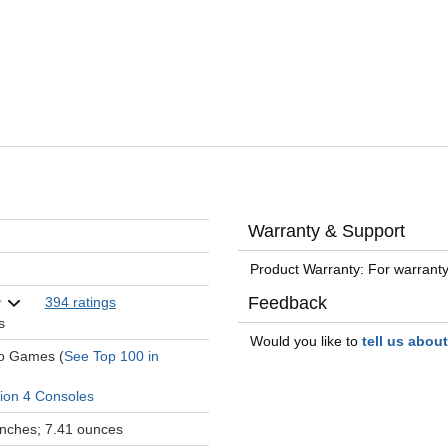
Warranty & Support
Product Warranty: For warranty
Feedback
394 ratings
s
Would you like to
tell us abou
eo Games (
See Top 100 in
tion 4 Consoles
 inches; 7.41 ounces