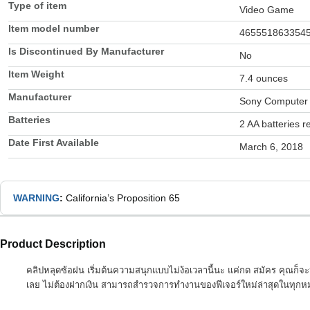
Type of item
Video Game
Item model number
465551863354
Is Discontinued By Manufacturer
No
Item Weight
7.4 ounces
Manufacturer
Sony Computer 
Batteries
2 AA batteries r
Date First Available
March 6, 2018
WARNING
:
California’s Proposition 65
Product Description
คลิปหลุดซ้อฝน เริ่มต้นความสนุกแบบไม่ง้อเวลานี้นะ แค่กด สมัคร คุณก็จะ
เลย ไม่ต้องฝากเงิน สามารถสำรวจการทำงานของฟีเจอร์ใหม่ล่าสุดในทุกหมวดเ