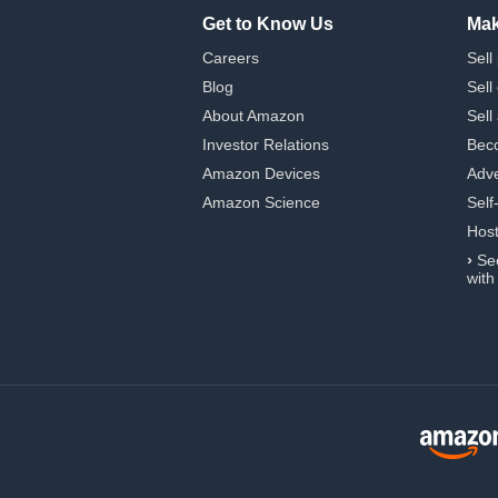
Get to Know Us
Mak
Careers
Sell
Blog
Sell
About Amazon
Sell
Investor Relations
Beco
Amazon Devices
Adve
Amazon Science
Self
Hos
›
Se
with