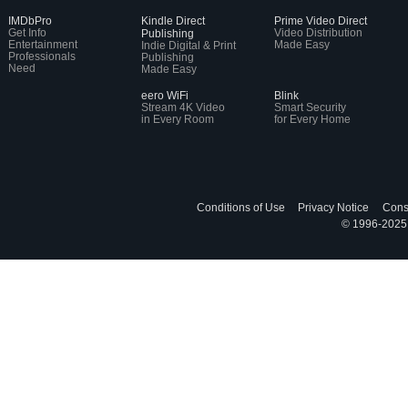
IMDbPro
Kindle Direct
Prime Video Direct
Get Info
Video Distribution
Publishing
Entertainment
Made Easy
Indie Digital & Print
Professionals
Publishing
Need
Made Easy
eero WiFi
Blink
Stream 4K Video
Smart Security
in Every Room
for Every Home
Conditions of Use
Privacy Notice
Cons
© 1996-2025, 