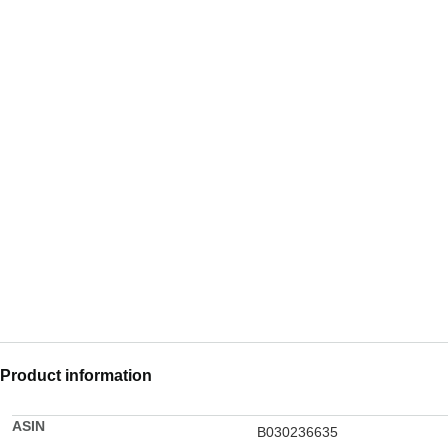
Product information
ASIN
B030236635