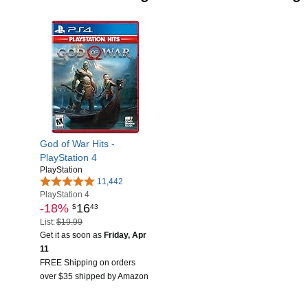
God of War Hits -
PlayStation 4
PlayStation
11,442
PlayStation 4
-18%
16
$
43
List:
$19.99
Get it as soon as
Friday, Apr
11
FREE Shipping on orders
over $35 shipped by Amazon