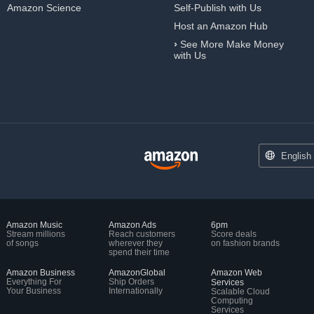
Amazon Science
Self-Publish with Us
Host an Amazon Hub
›
See More Make Money
with Us
English
Amazon Music
Amazon Ads
6pm
Stream millions
Reach customers
Score deals
of songs
wherever they
on fashion brands
spend their time
Amazon Business
AmazonGlobal
Amazon Web
Everything For
Ship Orders
Services
Your Business
Internationally
Scalable Cloud
Computing
Services