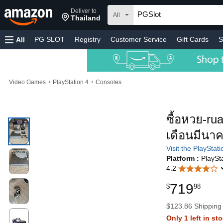
Deliver to
All
Thailand
PG SLOT
Registry
Customer Service
Gift Cards
S
All
›
›
Video Games
PlayStation 4
Consoles
ซื้อหวย-r
เดือนมีนา
Visit the PlayStat
Platform :
PlaySt
4.2
719
$
98
$123.86 Shipping
Only 1 left in st