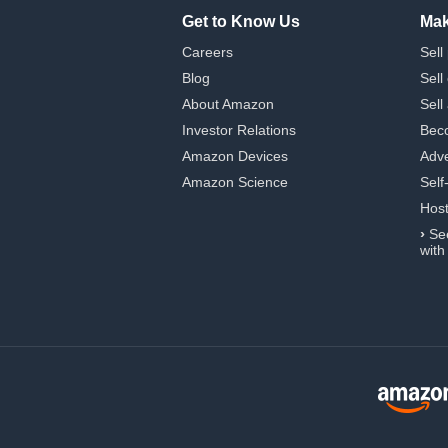
Get to Know Us
Mak
Careers
Sell
Blog
Sell
About Amazon
Sell
Investor Relations
Beco
Amazon Devices
Adve
Amazon Science
Self
Hos
›
Se
with