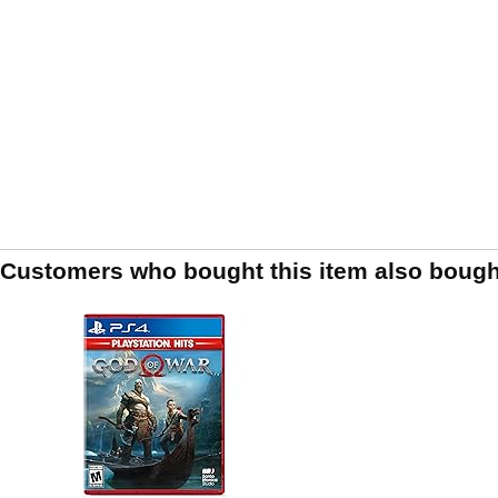
Customers who bought this item also bough