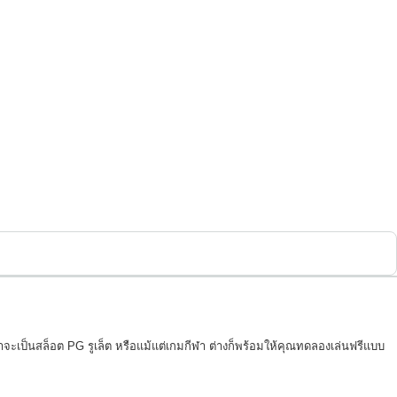
ว่าจะเป็นสล็อต PG รูเล็ต หรือแม้แต่เกมกีฬา ต่างก็พร้อมให้คุณทดลองเล่นฟรีแบบ