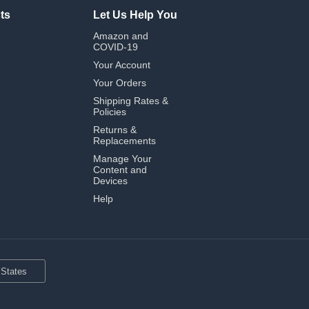
ts
Let Us Help You
Amazon and
COVID-19
Your Account
Your Orders
Shipping Rates &
Policies
Returns &
Replacements
Manage Your
Content and
Devices
Help
 States