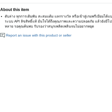
About this item
ดับล่าง ทุกการเดิมพัน สะสมแต้ม แลกรางวัล หรือเข้าสู่เกมพรีเมียมได้แบบ
ระบบ API ลิขสิทธิ์แท้ มั่นใจได้ถึงคุณภาพและความปลอดภัย แล้วยังม
หลาย รอคุณค้นพบ รับรองว่าสนุกเพลิดเพลินจนไม่อยากหยุด
Report an issue with this product or seller