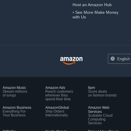
Host an Amazon Hub
›
See More Make Money
with Us
English
Amazon Music
Amazon Ads
6pm
Stream millions
Reach customers
Score deals
of songs
wherever they
on fashion brands
spend their time
Amazon Business
AmazonGlobal
Amazon Web
Everything For
Ship Orders
Services
Your Business
Internationally
Scalable Cloud
Computing
Services