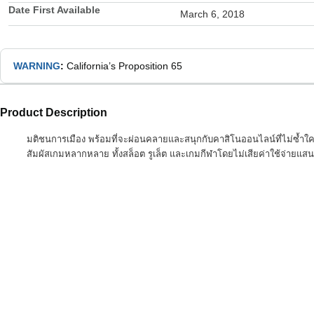
Date First Available
March 6, 2018
WARNING
:
California’s Proposition 65
Product Description
มติชนการเมือง พร้อมที่จะผ่อนคลายและสนุกกับคาสิโนออนไลน์ที่ไม่ซ้ำใคร
สัมผัสเกมหลากหลาย ทั้งสล็อต รูเล็ต และเกมกีฬาโดยไม่เสียค่าใช้จ่ายแส