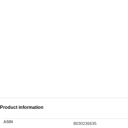
Product information
ASIN
B030236635