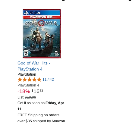
God of War Hits -
PlayStation 4
PlayStation
11,442
PlayStation 4
-18%
16
$
43
List:
$19.99
Get it as soon as
Friday, Apr
11
FREE Shipping on orders
over $35 shipped by Amazon