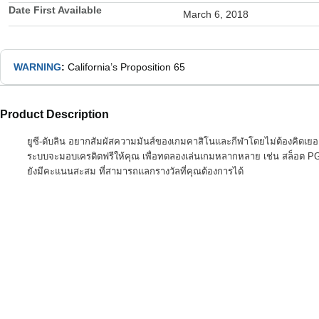
Date First Available
March 6, 2018
WARNING
:
California’s Proposition 65
Product Description
ยูซี-ดับลิน อยากสัมผัสความมันส์ของเกมคาสิโนและกีฬาโดยไม่ต้องคิดเยอะ
ระบบจะมอบเครดิตฟรีให้คุณ เพื่อทดลองเล่นเกมหลากหลาย เช่น สล็อต PG 
ยังมีคะแนนสะสม ที่สามารถแลกรางวัลที่คุณต้องการได้