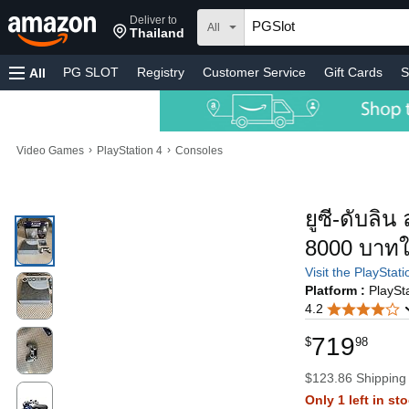
Deliver to
All
Thailand
PG SLOT
Registry
Customer Service
Gift Cards
S
All
›
›
Video Games
PlayStation 4
Consoles
ยูซี-ดับลิน
8000 บาทใน 
Visit the PlayStat
Platform :
PlaySt
4.2
719
$
98
$123.86 Shipping
Only 1 left in st