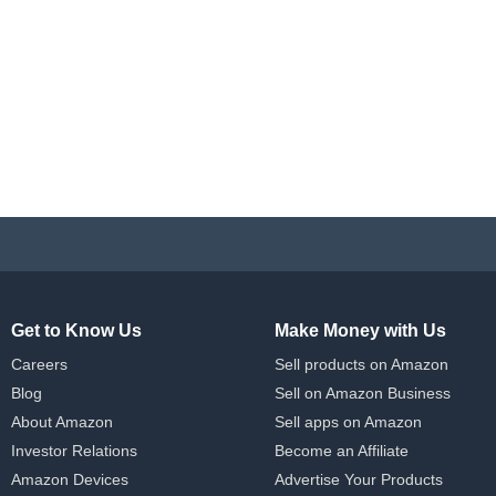
Get to Know Us
Make Money with Us
Careers
Sell products on Amazon
Blog
Sell on Amazon Business
About Amazon
Sell apps on Amazon
Investor Relations
Become an Affiliate
Amazon Devices
Advertise Your Products