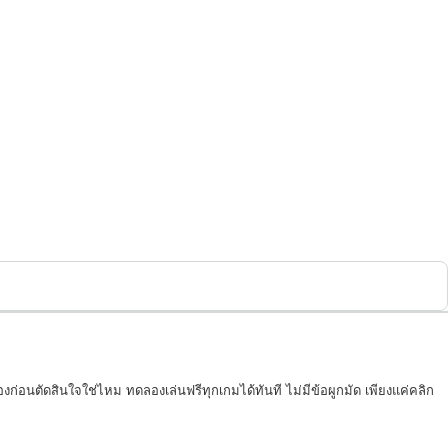
อนตัดสินใจใช่ไหม ทดลองเล่นฟรีทุกเกมได้ทันที ไม่มีข้อผูกมัด เพียงแค่คลิก