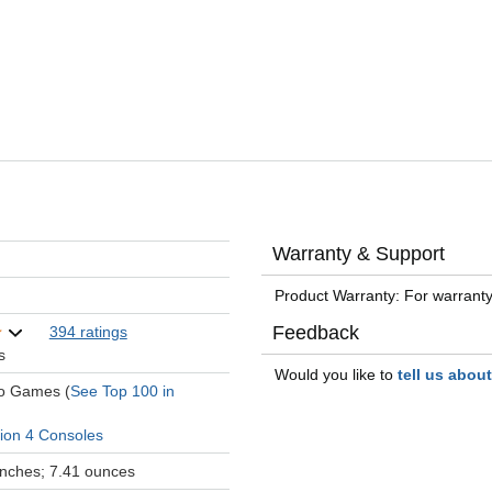
Warranty & Support
Product Warranty: For warranty
Feedback
394 ratings
s
Would you like to
tell us abou
eo Games (
See Top 100 in
tion 4 Consoles
 inches; 7.41 ounces