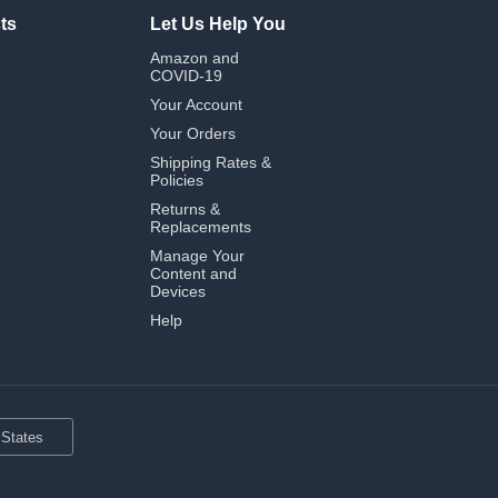
ts
Let Us Help You
Amazon and
COVID-19
Your Account
Your Orders
Shipping Rates &
Policies
Returns &
Replacements
Manage Your
Content and
Devices
Help
 States