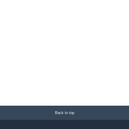
Back to top