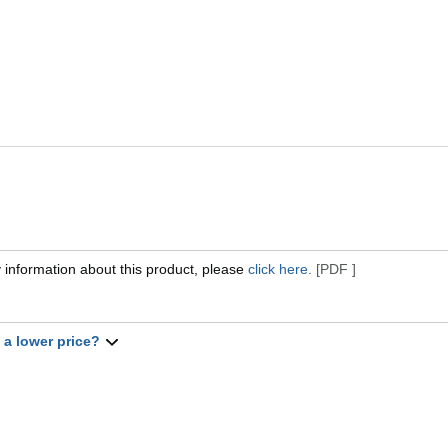
 information about this product, please
click here.
[PDF ]
t a lower price?