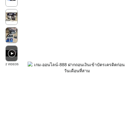
2 VIDEOS