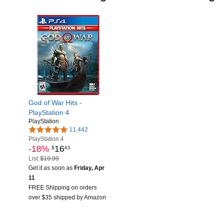
God of War Hits -
PlayStation 4
PlayStation
11,442
PlayStation 4
-18%
16
$
43
List:
$19.99
Get it as soon as
Friday, Apr
11
FREE Shipping on orders
over $35 shipped by Amazon