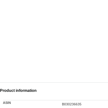
Product information
ASIN
B030236635