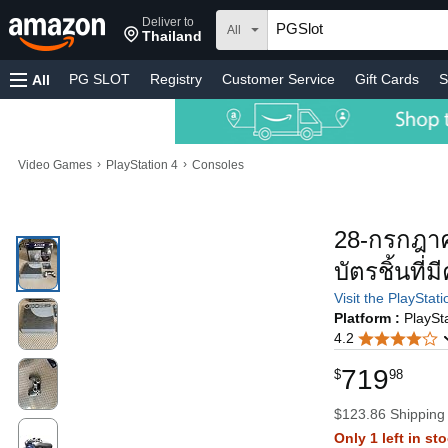
Deliver to
All
Thailand
PG SLOT
Registry
Customer Service
Gift Cards
S
All
›
›
Video Games
PlayStation 4
Consoles
28-กรกฎาคม
บัตรชิ้นที่ม
Visit the PlayStat
Platform :
PlaySt
4.2
719
$
98
$123.86 Shipping
Only 1 left in st