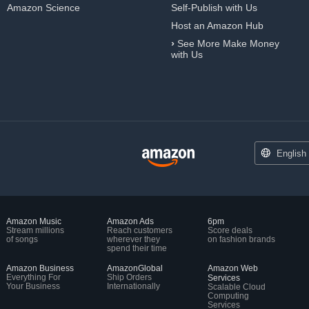
Amazon Science
Self-Publish with Us
Host an Amazon Hub
›
See More Make Money
with Us
English
Amazon Music
Amazon Ads
6pm
Stream millions
Reach customers
Score deals
of songs
wherever they
on fashion brands
spend their time
Amazon Business
AmazonGlobal
Amazon Web
Everything For
Ship Orders
Services
Your Business
Internationally
Scalable Cloud
Computing
Services