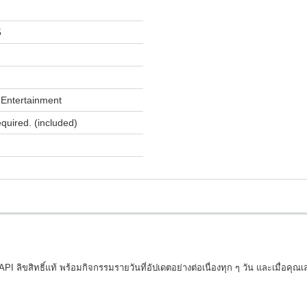
5
Entertainment
equired. (included)
 API ลิขสิทธิ์แท้ พร้อมกิจกรรมรายวันที่อัปเดตอย่างต่อเนื่องทุก ๆ วัน และเมื่อคุณ