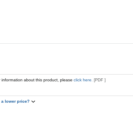
 information about this product, please
click here.
[PDF ]
t a lower price?