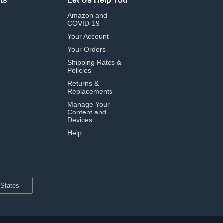
ts
Let Us Help You
Amazon and
COVID-19
Your Account
Your Orders
Shipping Rates &
Policies
Returns &
Replacements
Manage Your
Content and
Devices
Help
 States