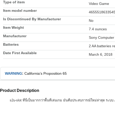
Type of item
Video Game
Item model number
465551863354
Is Discontinued By Manufacturer
No
Item Weight
7.4 ounces
Manufacturer
Sony Computer 
Batteries
2 AA batteries r
Date First Available
March 6, 2018
WARNING
:
California’s Proposition 65
Product Description
s2u-slot ที่นี่เป็นมากกว่าพื้นที่เล่นเกม มันคือประสบการณ์ใหม่ล่าสุด ระบบ