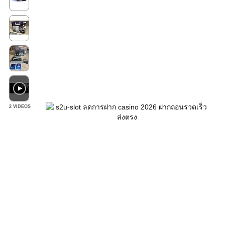
2 VIDEOS