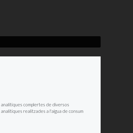
i analítiques complertes de diversos
es analítiques realitzades a l'aigua de consum