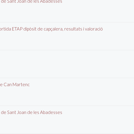
it de Sant Joan de les Abadesses
tida ETAP dipòsit de capçalera, resultats i valoració
 de Can Martenc
it de Sant Joan de les Abadesses