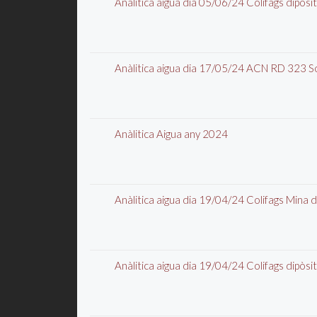
Anàlitica aigua dia 05/06/24 Colifags dipòs
Anàlitica aigua dia 17/05/24 ACN RD 323 Sor
Anàlitica Aigua any 2024
Anàlitica aigua dia 19/04/24 Colifags Mina
Anàlitica aigua dia 19/04/24 Colifags dipòs