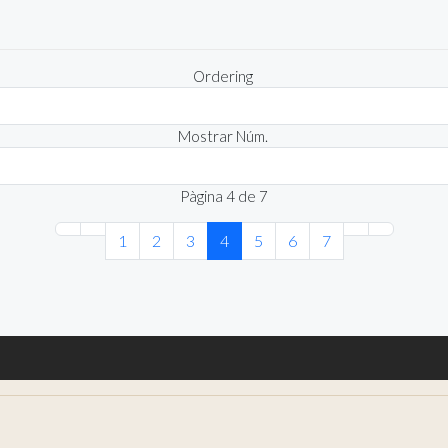
Ordering
Mostrar Núm.
Pàgina 4 de 7
1
2
3
4
5
6
7