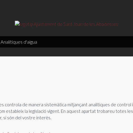
Analítiques d'aigua
es controla de manera sistemàtica mitjançant analítiques de control 
i com estableix la legislació vigent. En aquest apartat trobareu totes l
si són del vostre interès.