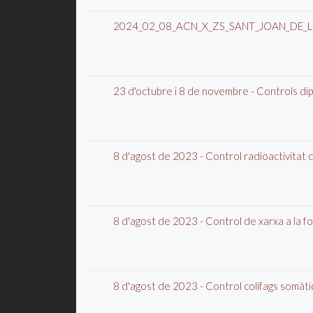
2024_02_08_ACN_X_ZS_SANT_JOAN_DE_
23 d'octubre i 8 de novembre - Controls dipò
8 d'agost de 2023 - Control radioactivitat
8 d'agost de 2023 - Control de xarxa a la f
8 d'agost de 2023 - Control colifags somàt