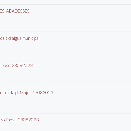
LES_ABADESSES
sit d'aigua municipal
 dipòsit 28082023
ont de la pl. Major 17082023
ics dipòsit 28082023