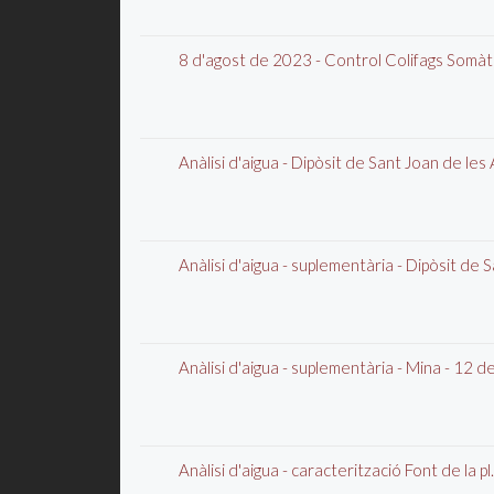
8 d'agost de 2023 - Control Colifags Som
Anàlisi d'aigua - Dipòsit de Sant Joan de le
Anàlisi d'aigua - suplementària - Dipòsit d
Anàlisi d'aigua - suplementària - Mina - 12 
Anàlisi d'aigua - caracterització Font de la 