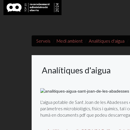
Serveis
Medi ambient
Analítiques d'aigua
Analítiques d'aigua
L'aigua potable de Sant Joan de les Abadesses 
paràmetres microbiològics, físics i químics, tal 
humà en documents pdf que podeu descarregar, 