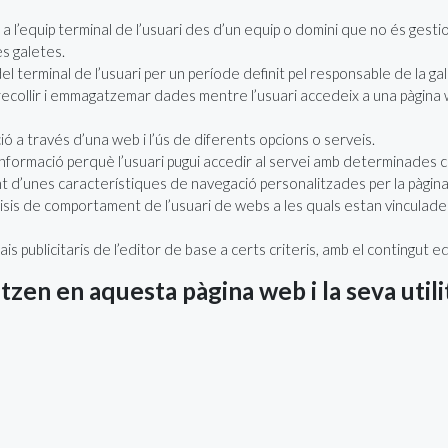
 l’equip terminal de l’usuari des d’un equip o domini que no és gestion
es galetes.
 terminal de l’usuari per un període definit pel responsable de la gal
recollir i emmagatzemar dades mentre l’usuari accedeix a una pàgin
ió a través d’una web i l’ús de diferents opcions o serveis.
nformació perquè l’usuari pugui accedir al servei amb determinades c
ant d’unes característiques de navegació personalitzades per la pàgin
isis de comportament de l’usuari de webs a les quals estan vinculades, 
is publicitaris de l’editor de base a certs criteris, amb el contingut e
itzen en aquesta pàgina web i la seva utili