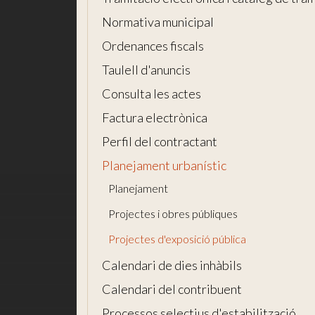
Normativa municipal
Ordenances fiscals
Taulell d'anuncis
Consulta les actes
Factura electrònica
Perfil del contractant
Planejament urbanístic
Planejament
Projectes i obres públiques
Projectes d'exposició pública
Calendari de dies inhàbils
Calendari del contribuent
Processos selectius d'estabilització