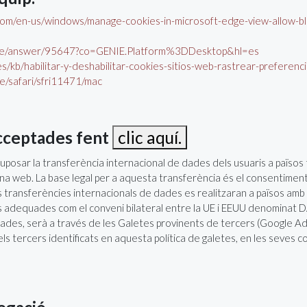
t.com/en-us/windows/manage-cookies-in-microsoft-edge-view-allo
rome/answer/95647?co=GENIE.Platform%3DDesktop&hl=es
/es/kb/habilitar-y-deshabilitar-cookies-sitios-web-rastrear-preferenc
de/safari/sfri11471/mac
acceptades fent
clic aquí.
uposar la transferència internacional de dades dels usuaris a països
na web. La base legal per a aquesta transferència és el consentiment 
es transferències internacionals de dades es realitzaran a països amb 
ies adequades com el conveni bilateral entre la UE i EEUU denomi
dades, serà a través de les Galetes provinents de tercers (Google Ad
 els tercers identificats en aquesta política de galetes, en les seves