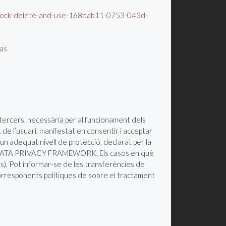
w-block-delete-and-use-168dab11-0753-043d-
ias
 tercers, necessària per al funcionament dels
de l’usuari, manifestat en consentir i acceptar
un adequat nivell de protecció, declarat per la
nat DATA PRIVACY FRAMEWORK. Els casos en què
s). Pot informar-se de les transferències de
 corresponents polítiques de sobre el tractament