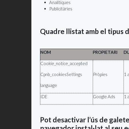
Analítiques
Publicitàries
Quadre llistat amb el tipus de
NOM
PROPIETARI
D
Cookie_notice_accepted
Cpnb_cookiesSettings
Pròpies
1 
language
IDE
Google Ads
1 
Pot desactivar l’ús de galete
navegador instal·lat al seu e