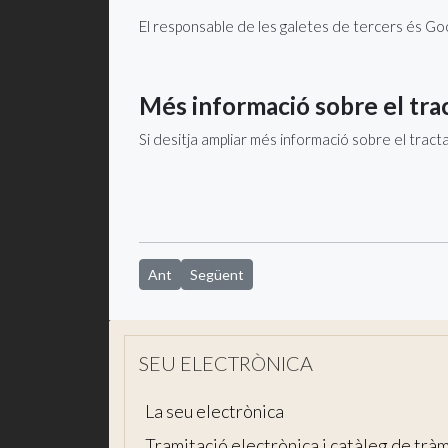
El responsable de les galetes de tercers és Go
Més informació sobre el tra
Si desitja ampliar més informació sobre el tract
Article anterior: Protecció de dades
Article següent: Salutació de l'alcalde
Ant
Següent
SEU ELECTRÒNICA
La seu electrònica
Tramitació electrònica i catàleg de tràm