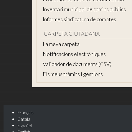
Inventari municipal de camins públics
Informes sindicatura de comptes
CARPETA CIUTADANA
La meva carpeta
Notificacions electròniques
Validador de documents (CSV)
Els meus tràmits i gestions
Français
Català
Español