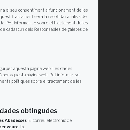
dona el seu consentiment al funcionament de les
uest tractament serà la recollida i anàlisis de
tzada. Pot informar-se sobre el tractament de les
es de cadascun dels Responsables de galetes de
egui per aquesta pàgina web. Les dades
ció per aquesta pàgina web. Pot informar-se
nents polítiques sobre el tractament de les
s dades obtingudes
les Abadesses
. El correu electrònic de
per veure-la.
.