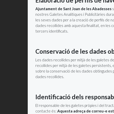
Elaboració de perfils de na
Ajuntament de Sant Joan de les Abadesses
s
nostres Galetes Analítiques i Publicitàries dur
les seves dades per a la creació de perfils de na
dades recollides amb aquesta finalitat, en les
tercers identificats.
Conservació de les dades o
Les dades recollides per mitjà de les galetes 
recollides per mitjà de les galetes persistents
sobre la conservació de les dades obtingudes p
dades recollides.
Identificació dels responsab
El responsable de les galetes pròpies i del tr
contacte és:
Aquesta adreça de correu-e està