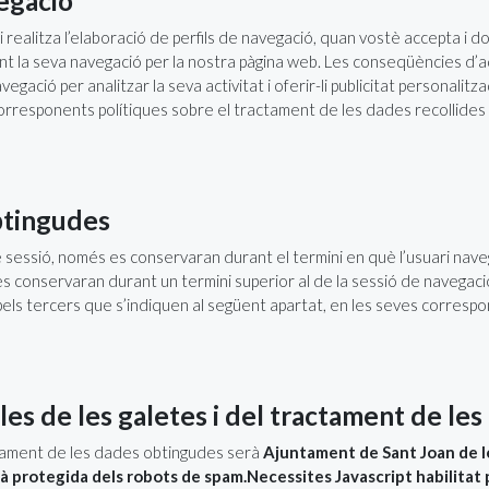
vegació
i realitza l’elaboració de perfils de navegació, quan vostè accepta i 
ant la seva navegació per la nostra pàgina web. Les conseqüències d’aq
vegació per analitzar la seva activitat i oferir-li publicitat personali
 corresponents polítiques sobre el tractament de les dades recollid
btingudes
de sessió, només es conservaran durant el termini en què l’usuari nav
, es conservaran durant un termini superior al de la sessió de navega
els tercers que s’indiquen al següent apartat, en les seves correspo
les de les galetes i del tractament de le
actament de les dades obtingudes serà
Ajuntament de Sant Joan de 
 protegida dels robots de spam.Necessites Javascript habilitat 