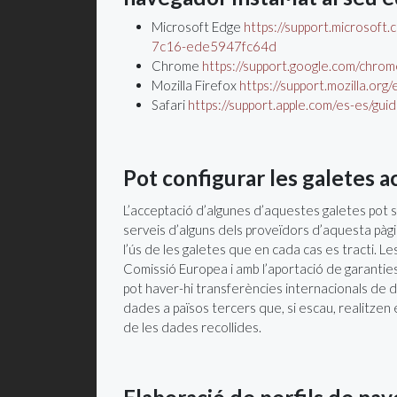
Microsoft Edge
https://support.microsof
7c16-ede5947fc64d
Chrome
https://support.google.com/ch
Mozilla Firefox
https://support.mozilla.org
Safari
https://support.apple.com/es-es/gui
Pot configurar les galetes 
L’acceptació d’algunes d’aquestes galetes pot s
serveis d’alguns dels proveïdors d’aquesta pàgi
l’ús de les galetes que en cada cas es tracti. L
Comissió Europea i amb l’aportació de garant
pot haver-hi transferències internacionals de 
dades a països tercers que, si escau, realitzen
de les dades recollides.