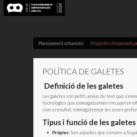
Planejament urbanístic
Projectes d'exposició p
POLÍTICA DE GALETES
Definició de les galetes
Les galetes són petits arxius de text que s’em
tecnologies que emmagatzemen i recuperen info
com a resultat, emmagatzemar les seves prefer
Tipus i funció de les galetes
Pròpies
: Són aquelles que s’envien a l’equi