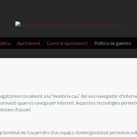
ública
Ajuntament
General Ajuntament
Política de galetes
magatzemen localment a la "memòria cau” del seu navegador d’Internet
rmació quan es navega per internet. Aquestes tecnologies permeten
ències d’usuari.
p terminal de l’usuari des d’un equip o domini gestionat pel mateix edit