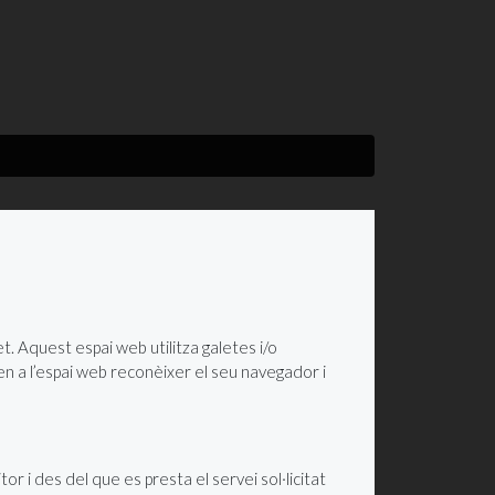
. Aquest espai web utilitza galetes i/o
 a l’espai web reconèixer el seu navegador i
or i des del que es presta el servei sol·licitat