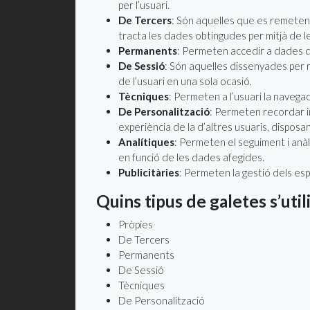
per l’usuari.
De Tercers
: Són aquelles que es remeten a
tracta les dades obtingudes per mitjà de l
Permanents
: Permeten accedir a dades del
De Sessió
: Són aquelles dissenyades per 
de l’usuari en una sola ocasió.
Tècniques
: Permeten a l’usuari la navegac
De Personalització
: Permeten recordar i
experiència de la d’altres usuaris, dispos
Analítiques
: Permeten el seguiment i anàl
en funció de les dades afegides.
Publicitàries
: Permeten la gestió dels espa
Quins tipus de galetes s’util
Pròpies
De Tercers
Permanents
De Sessió
Tècniques
De Personalització