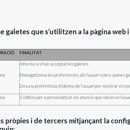
 galetes que s’utilitzen a la pàgina web i 
URACIÓ
FINALITAT
Informa si s’han acceptat les galetes
any
Emmagatzema les preferències de l’usuari sobre quines gale
Desa la preferència d’idioma de l’usuari per mostrar el cont
any
S’utilitza per a personalitzar els anuncis que observa l’usua
s pròpies i de tercers mitjançant la confi
quip: