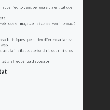
at per l’editor, sinó per una altra entitat que
eta.
a web i que emmagatzema i conserven informació
aracterístiques que poden diferenciar la seva
a web.
amb la finalitat posterior d’introduir millores
ditat o la freqüència d’accessos.
tat