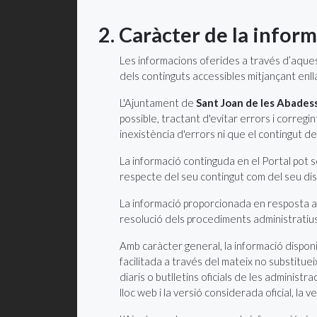
2. Caràcter de la infor
Les informacions oferides a través d’aquest
dels continguts accessibles mitjançant enl
L'Ajuntament de
Sant Joan de les Abades
possible, tractant d'evitar errors i correg
inexistència d'errors ni que el contingut d
La informació continguda en el Portal pot s
respecte del seu contingut com del seu dis
La informació proporcionada en resposta a q
resolució dels procediments administratius,
Amb caràcter general, la informació dispon
facilitada a través del mateix no substitueix
diaris o butlletins oficials de les adminis
lloc web i la versió considerada oficial, la v