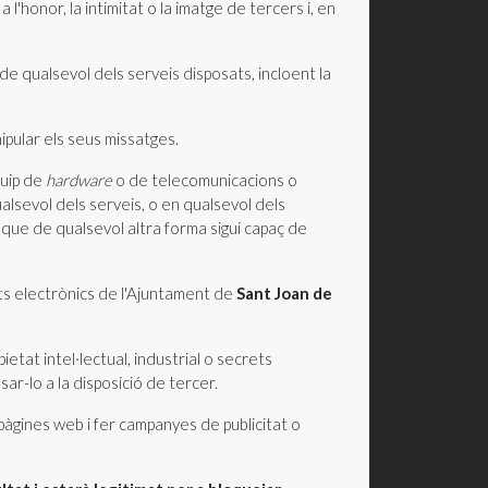
 l'honor, la intimitat o la imatge de tercers i, en
ió de qualsevol dels serveis disposats, incloent la
nipular els seus missatges.
quip de
hardware
o de telecomunicacions o
ualsevol dels serveis, o en qualsevol dels
 que de qualsevol altra forma sigui capaç de
nts electrònics de l'Ajuntament de
Sant Joan de
etat intel·lectual, industrial o secrets
ar-lo a la disposició de tercer.
 pàgines web i fer campanyes de publicitat o