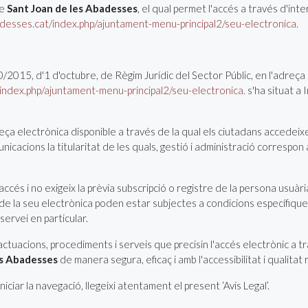
de
Sant Joan de les Abadesses
, el qual permet l'accés a través d'inte
esses.cat/index.php/ajuntament-menu-principal2/seu-electronica.
40/2015, d'1 d'octubre, de Règim Jurídic del Sector Públic, en l'adreça
ndex.php/ajuntament-menu-principal2/seu-electronica.
s'ha situat a 
ça electrònica disponible a través de la qual els ciutadans accedeixen 
cacions la titularitat de les quals, gestió i administració correspon 
 accés i no exigeix la prèvia subscripció o registre de la persona usuà
is de la seu electrònica poden estar subjectes a condicions específiq
ervei en particular.
tuacions, procediments i serveis que precisin l'accés electrònic a tr
es Abadesses
de manera segura, eficaç i amb l'accessibilitat i qualitat
ciar la navegació, llegeixi atentament el present ‘Avís Legal’.