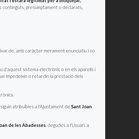
tat i estarà legitimat per a bloquejar,
r els continguts, presumptament o declarats,
rivar de, amb caràcter merament enunciatiu i no
u d'aquest sistema electrònic o en els aparells i
que impedeixin o retardin la prestació dels
trònics.
siguin atribuïbles a l'Ajuntament de
Sant Joan
Joan de les Abadesses
, degudes a l'Usuari, a