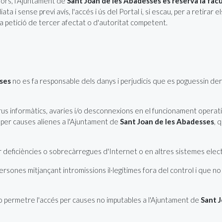
iors, l'Ajuntament de
Sant Joan de les Abadesses es reserva la facul
ta i sense previ avís, l'accés i ús del Portal i, si escau, per a retira
ri, i a petició de tercer afectat o d'autoritat competent.
sses
no es fa responsable dels danys i perjudicis que es poguessin de
irus informàtics, avaries i/o desconnexions en el funcionament operati
 per causes alienes a l'Ajuntament de
Sant Joan de les Abadesses
, 
 deficiències o sobrecàrregues d'Internet o en altres sistemes elec
sones mitjançant intromissions il·legítimes fora del control i que no 
i o permetre l'accés per causes no imputables a l'Ajuntament de
Sant 