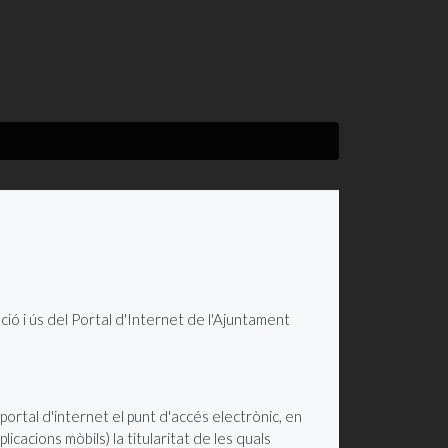
ió i ús del Portal d'Internet de l'Ajuntament
portal d'internet el punt d'accés electrònic, en
licacions mòbils) la titularitat de les quals