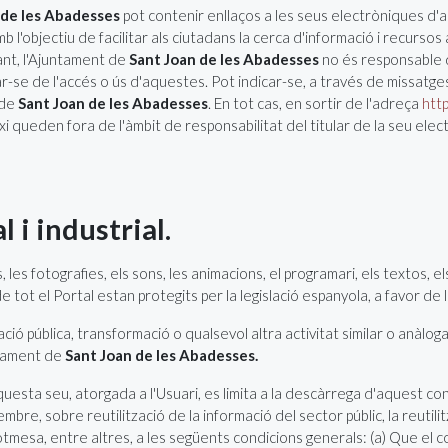
 de les Abadesses
pot contenir enllaços a les seus electròniques d'
b l'objectiu de facilitar als ciutadans la cerca d'informació i recurso
tant, l'Ajuntament de
Sant Joan de les Abadesses
no és responsable d
se de l'accés o ús d'aquestes. Pot indicar-se, a través de missatges s
 de
Sant Joan de les Abadesses
. En tot cas, en sortir de l'adreça
htt
ixi queden fora de l'àmbit de responsabilitat del titular de la seu ele
l i industrial.
es, les fotografies, els sons, les animacions, el programari, els textos, 
g de tot el Portal estan protegits per la legislació espanyola, a favor d
ació pública, transformació o qualsevol altra activitat similar o anàl
ntament de
Sant Joan de les Abadesses.
questa seu, atorgada a l'Usuari, es limita a la descàrrega d'aquest con
mbre, sobre reutilització de la informació del sector públic, la reutili
tmesa, entre altres, a les següents condicions generals: (a) Que el co