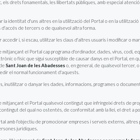
, els drets fonamentals, les llibertats públiques, amb especial atenció a
ar la identitat d'uns altres en la utilització del Portal o en la utilitzac
s d'accés de tercers o de qualsevol altra forma.
ccedir i, si escau, utilitzar les claus d'altres usuaris i modificar o ma
mitjançant el Portal cap programa d'ordinador, dades, virus, codi, e
trònic o físic que sigui susceptible de causar danys en el Portal, en q
 de
Sant Joan de les Abadesses
o, en general, de qualsevol tercer, o
mpedir el normal funcionament d'aquests.
eu ús, inutilitzar o danyar les dades, informacions, programes o docume
tjançant el Portal qualsevol contingut que infringeixi drets de propi
ontingut del qual no ostentés, de conformitat amb la llei, el dret a pos
ortal amb l'objectiu de promocionar empreses i serveis externs, altres
persones jurídiques.