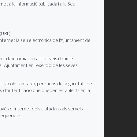
rnet a la informació publicada i a la Seu
 (URL)
Internet la seu electrònica de l'Ajuntament de
a la informació i als serveis i tràmits
a l'Ajuntament en l'exercici de les seves
ria. No obstant això, per raons de seguretat i de
ues d'autenticació que queden establerts en la
avés d'Internet dels ciutadans als serveis
 requerides.