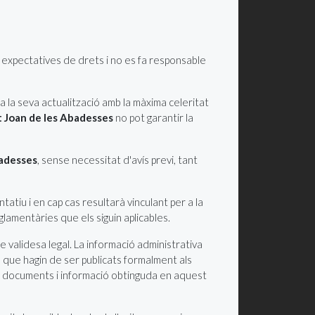
i expectatives de drets i no es fa responsable
a la seva actualització amb la màxima celeritat
t Joan de les Abadesses
no pot garantir la
badesses
, sense necessitat d'avís previ, tant
tiu i en cap cas resultarà vinculant per a la
lamentàries que els siguin aplicables.
 validesa legal. La informació administrativa
tes que hagin de ser publicats formalment als
ó de documents i informació obtinguda en aquest