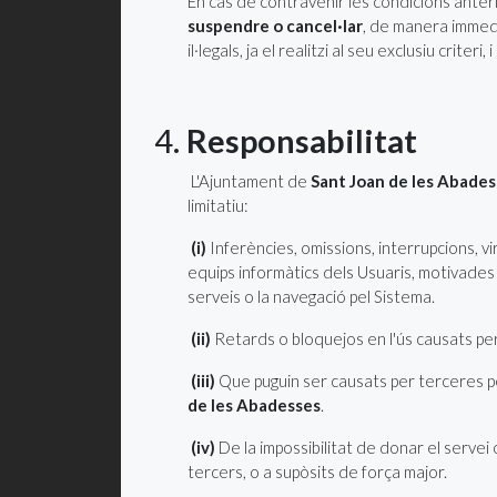
En cas de contravenir les condicions anter
suspendre o cancel·lar
, de manera immedia
il·legals, ja el realitzi al seu exclusiu crite
4.
Responsabilitat
L'Ajuntament de
Sant Joan de les Abade
limitatiu:
(i)
Inferències, omissions, interrupcions, v
equips informàtics dels Usuaris, motivades
serveis o la navegació pel Sistema.
(ii)
Retards o bloquejos en l'ús causats per
(iii)
Que puguin ser causats per terceres per
de les Abadesses
.
(iv)
De la impossibilitat de donar el serve
tercers, o a supòsits de força major.