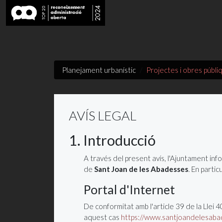
Planejament urbanístic
Projectes i obres públi
AVÍS LEGAL
1. Introducció
A través del present avís, l'Ajuntament inf
de
Sant Joan de les Abadesses
. En partic
Portal d'Internet
De conformitat amb l'article 39 de la Llei 4
aquest cas
https://www.santjoandelesabad