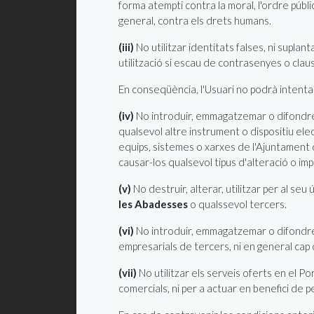
forma atempti contra la moral, l'ordre públic
general, contra els drets humans.
(iii)
No utilitzar identitats falses, ni suplant
utilització si escau de contrasenyes o clau
En conseqüència, l'Usuari no podrà intentar a
(iv)
No introduir, emmagatzemar o difondre 
qualsevol altre instrument o dispositiu elec
equips, sistemes o xarxes de l'Ajuntament
causar-los qualsevol tipus d'alteració o i
(v)
No destruir, alterar, utilitzar per al s
les Abadesses
o qualssevol tercers.
(vi)
No introduir, emmagatzemar o difondre mi
empresarials de tercers, ni en general cap c
(vii)
No utilitzar els serveis oferts en el P
comercials, ni per a actuar en benefici de 