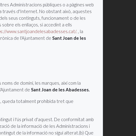
altres Administracions públiques o a pàgines web
s a través d'Internet. No obstant això, aquestes
els seus continguts, funcionament o de les
obre els enllaços, si accedint a ells
ps://www.santjoandelesabadesses.cat/.
, la
ctrònica de l'Ajuntament de
Sant Joan de les
els noms de domini, les marques, així com la
e l'Ajuntament de
Sant Joan de les Abadesses.
oga, queda totalment prohibida tret que
tingut i l'ús privat d'aquest. De conformitat amb
tzació de la informació de les Administracions i
ntingut de la informació no sigui alterat.(b) Que