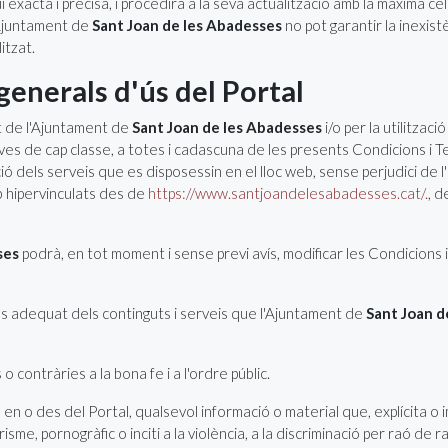
 exacta i precisa, i procedirà a la seva actualització amb la màxima cele
L'Ajuntament de
Sant Joan de les Abadesses
no pot garantir la inexist
itzat.
generals d'ús del Portal
et de l'Ajuntament de
Sant Joan de les Abadesses
i/o per la utilitzac
rves de cap classe, a totes i cadascuna de les presents Condicions i 
ció dels serveis que es disposessin en el lloc web, sense perjudici de l
eb hipervinculats des de
https://www.santjoandelesabadesses.cat/.
, d
ses
podrà, en tot moment i sense previ avís, modificar les Condicions 
 ús adequat dels continguts i serveis que l'Ajuntament de
Sant Joan d
s o contràries a la bona fe i a l'ordre públic.
 o des del Portal, qualsevol informació o material que, explícita o imp
me, pornogràfic o inciti a la violència, a la discriminació per raó de r