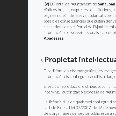
(v)
El Portal de l'Ajuntament de
Sant Joan
d'altres òrgans, empreses o institucions, am
pàgines no són de la seva titularitat i, per 
possibles conseqüències que puguin derivar-
s'abandona o no el Portal de l'Ajuntament
informació o els serveis als quals s'accede
Abadesses
.
Propietat intel·lectua
El codi font, els dissenys gràfics, les imatg
informació i els continguts recollits al llar
El seu ús, reproducció, distribució, comunic
intervingui autorització expressa de l'Aju
La llicència d'ús de qualsevol contingut d'a
l'article 8 de la Llei 37/2007, de 16 de nove
dels organismes del sector públic estarà so