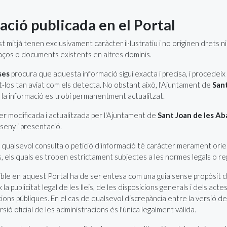
mació publicada en el Portal
 mitjà tenen exclusivament caràcter il·lustratiu i no originen drets n
laços o documents existents en altres dominis.
ses
procura que aquesta informació sigui exacta i precisa, i procedeix 
int-los tan aviat com els detecta. No obstant això, l'Ajuntament de
San
e la informació es trobi permanentment actualitzat.
er modificada i actualitzada per l'Ajuntament de
Sant Joan de les A
seny i presentació.
ualsevol consulta o petició d'informació té caràcter merament orienta
 els quals es troben estrictament subjectes a les normes legals o reg
ible en aquest Portal ha de ser entesa com una guia sense propòsit de
 la publicitat legal de les lleis, de les disposicions generals i dels ac
tracions públiques. En el cas de qualsevol discrepància entre la versi
ersió oficial de les administracions és l'única legalment vàlida.