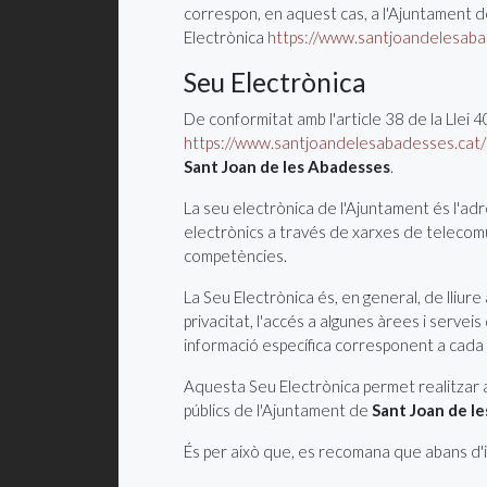
correspon, en aquest cas, a l'Ajuntament 
Electrònica
https://www.santjoandelesabad
Seu Electrònica
De conformitat amb l'article 38 de la Llei 
https://www.santjoandelesabadesses.cat/i
Sant Joan de les Abadesses
.
La seu electrònica de l'Ajuntament és l'adre
electrònics a través de xarxes de telecomuni
competències.
La Seu Electrònica és, en general, de lliure
privacitat, l'accés a algunes àrees i serve
informació específica corresponent a cada s
Aquesta Seu Electrònica permet realitzar ac
públics de l'Ajuntament de
Sant Joan de l
És per això que, es recomana que abans d'ini