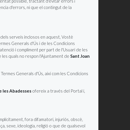
ritat possible, tractant d'evitar errors i
ència d'errors, ni que el contingut de la
ió dels serveis inclosos en aquest, Vostè
Termes Generals d'Ús i de les Condicions
'atenció i compliment per part de l'Usuari de les
e les quals no respon l'Ajuntament de
Sant Joan
i Termes Generals d'Ús, així com les Condicions
e les Abadesses
ofereix a través del Portal i,
lícitament, fora difamatori, injuriós, obscè,
aça, sexe, ideologia, religió o que de qualsevol