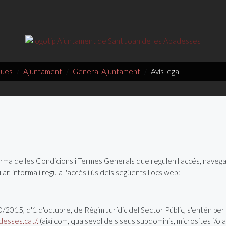
ques
Ajuntament
General Ajuntament
Avís legal
orma de les Condicions i Termes Generals que regulen l'accés, navegac
ular, informa i regula l'accés i ús dels següents llocs web:
0/2015, d'1 d'octubre, de Règim Jurídic del Sector Públic, s'entén per 
esses.cat/.
(així com, qualsevol dels seus subdominis, microsites i/o ap