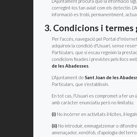
L'Ajuntament procura que la informació sigui
corregint-los tan aviat com els detectin. 
informació es trobi, permanentment, actual
3. Condicions i termes 
Per l'accés, navegació pel Portal d'Intern
adquireix la condició d'Usuari, sense rese
Particulars, que si escau regeixin la presta
condicions fixades i previstes pels llocs w
de les Abadesses
.
L'Ajuntament de
Sant Joan de les Abades
Particulars, que s'establissin.
En tot cas, l'Usuari es compromet a fer un
amb caràcter enunciatiu però no limitatiu:
(i)
No incórrer en activitats il·lícites, il·legal
(ii)
No introduir, emmagatzemar o difondre en
amenaçador, xenòfob, d'apologia del terroris