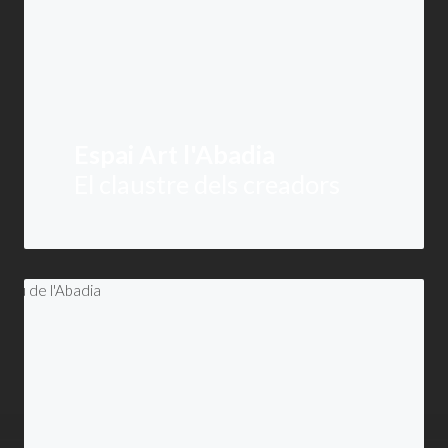
Espai Art l'Abadia
El claustre dels creadors