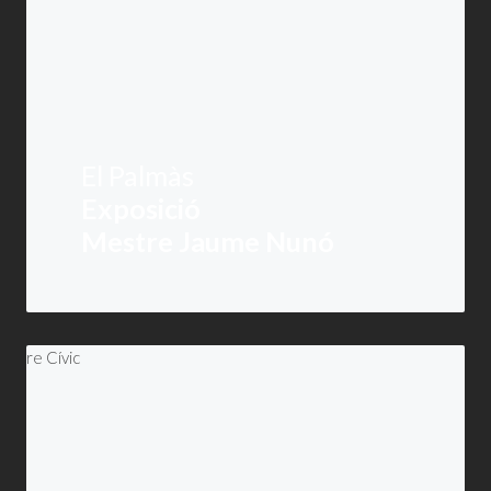
El Palmàs
Exposició
Mestre Jaume Nunó