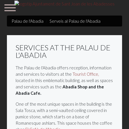
Palau de l'Abadia
Serveis al Palau de l'Abadia
SERVICES AT THE PALAU DE
L'ABADIA
The Palau de l'Abadia offers reception, information
and services to visitors at the
Tourist Office,
located in this emblematic building, as well as spaces
and services such as the
Abadia Shop and the
Abadia Cafe.
One of the most unique spaces in the building is the
Sala Tosca, with a semi-vaulted ceiling covered in
pumice stone, which starts on a base of
Romanesque ashlars. This space houses the coffee