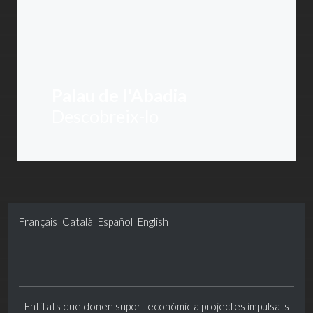
Palau de l'Abadia
Descobreix-lo
Français
Català
Español
English
Entitats que donen suport econòmic a projectes impulsats