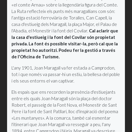
«el comte Arnau» sobre la llegendària figura del Comte.
La Ruta reflecteix els punts més maragallians com són:
l'antiga estació ferroviària de Toralles, Can Capell, la
casa d'estiueig dels Maragall, la plaça Major, el Palau de
l'Abadia, el Monestir i la font del Covilar.
Cal aclarir que
la casa d'estiueig i la font del Covilar són propietat
privada. La font és possible visitar-la, però cal que la
propietat ho autoritzi. Podeu fer la gestió a través
de l'Oficina de Turisme.
L'any 1901, Joan Maragall va fer estada a Camprodon,
tot i que només va passar-hi un estiu, la bellesa del poble
i els seus entorns el van captivar.
Els espais que ens recorden la presència d'estiuejants
entre els quals Joan Maragall són la plaça del doctor
Robert, el passeig de la Font Nova, el Monestir de Sant
Pere i la font de Sant Patllari, lloc d'inspiració del poema
«Les muntanyes». A la comarca, també cal esmentar
l'itinerari que Joan Maragall va resseguir a peu, l'any
1894, entre Camprodon i Núria. Maragall va descriure