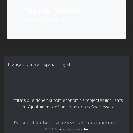
Palau de l'Abadia
Descobreix-lo
Français
Català
Español
English
Entitats que donen suport econòmic a projectes impulsats
per l'Ajuntament de Sant Joan de les Abadesses:
L'Ajuntament de Sant Joan de les Abadesses és una entitat associada del projecte
PECT Girona, patrimoni actiu