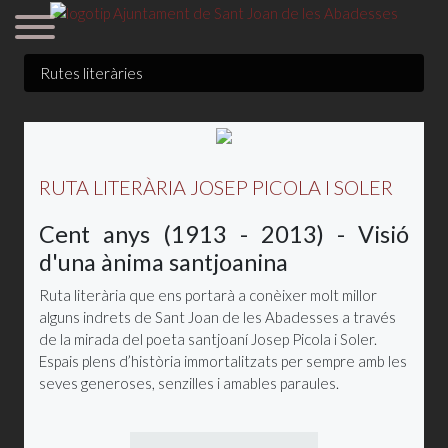
Rutes literàries
RUTA LITERÀRIA JOSEP PICOLA I SOLER
Cent anys (1913 - 2013) - Visió
d'una ànima santjoanina
Ruta literària que ens portarà a conèixer molt millor
alguns indrets de Sant Joan de les Abadesses a través
de la mirada del poeta santjoaní Josep Picola i Soler.
Espais plens d’història immortalitzats per sempre amb les
seves generoses, senzilles i amables paraules.