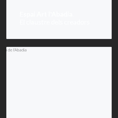
Espai Art l'Abadia
El claustre dels creadors