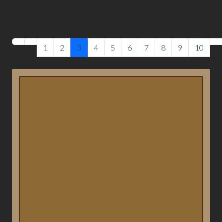
Página 3 de 22
1
2
3
4
5
6
7
8
9
10
Agenda biblioteca
Novetats
Activitats d'aquest trimestre
Contacte
Notícies biblioteca