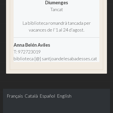
Diumenges
Tancat
La biblioteca romandrà tancada per
vacances de l'1 al 24 d'agost.
Anna Belén Aviles
T: 972723019
biblioteca [@] santjoandelesabadesses.cat
Français
Català
Español
English