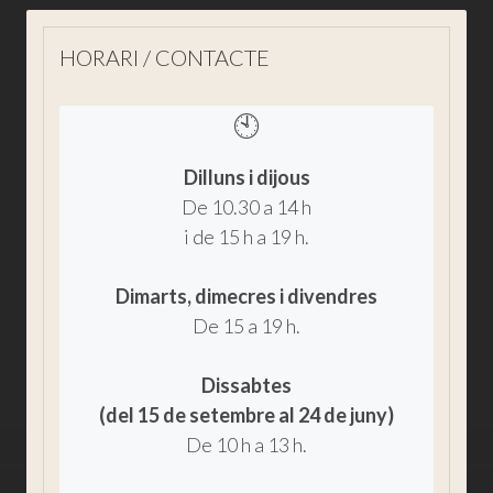
HORARI / CONTACTE
🕙
Dilluns i dijous
De 10.30 a 14 h
i de 15 h a 19 h.
Dimarts, dimecres i divendres
De 15 a 19 h.
Dissabtes
(del 15 de setembre al 24 de juny)
De 10 h a 13 h.