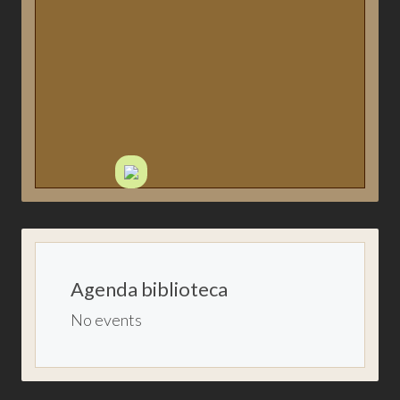
Publicacions de Sant Joan
Qui som?
eBiblio
Catàleg en línia
Biblioteca Josep Picola
Agenda biblioteca
No events