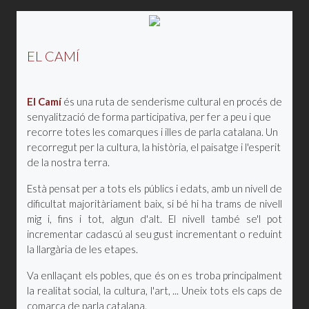
EL CAMÍ
El Camí
és una ruta de senderisme cultural en procés de
senyalització de forma participativa, per fer a peu i que
recorre totes les comarques i illes de parla catalana. Un
recorregut per la cultura, la història, el paisatge i l'esperit
de la nostra terra.
Està pensat per a tots els públics i edats, amb un nivell de
dificultat majoritàriament baix, si bé hi ha trams de nivell
mig i, fins i tot, algun d'alt. El nivell també se'l pot
incrementar cadascú al seu gust incrementant o reduint
la llargària de les etapes.
Va enllaçant els pobles, que és on es troba principalment
la realitat social, la cultura, l'art, ... Uneix tots els caps de
comarca de parla catalana.