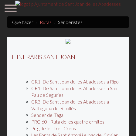
Qué hacer
Rutas
Senderistes
ITINERARIS SANT JOAN
GR1- De Sant Joan de les Abadesses a Ripoll
GR1- De Sant Joan de les Abadesses a Sant
Pau de Segúries
GR3- De Sant Joan de les Abadesses a
Vallfogona del Ripollès
Sender del Taga
PRC-60 - Ruta de les quatre ermites
Puig de les Tres Creus
Les Fonts de Sant Antoni i el bac del Covilar