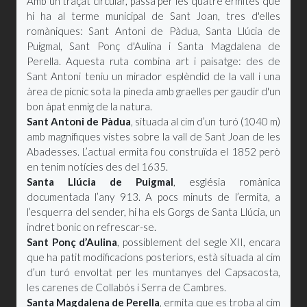
Amb un traçat circular, passa per les quatre ermites que
hi ha al terme municipal de Sant Joan, tres d'elles
romàniques: Sant Antoni de Pàdua, Santa Llúcia de
Puigmal, Sant Ponç d'Aulina i Santa Magdalena de
Perella. Aquesta ruta combina art i paisatge: des de
Sant Antoni teniu un mirador esplèndid de la vall i una
àrea de pícnic sota la pineda amb graelles per gaudir d'un
bon àpat enmig de la natura.
Sant Antoni de Pàdua
, situada al cim d’un turó (1040 m)
amb magnífiques vistes sobre la vall de Sant Joan de les
Abadesses. L’actual ermita fou construïda el 1852 però
en tenim notícies des del 1635.
Santa Llúcia de Puigmal
, església romànica
documentada l’any 913. A pocs minuts de l’ermita, a
l’esquerra del sender, hi ha els Gorgs de Santa Llúcia, un
indret bonic on refrescar-se.
Sant Ponç d’Aulina
, possiblement del segle XII, encara
que ha patit modificacions posteriors, està situada al cim
d’un turó envoltat per les muntanyes del Capsacosta,
les carenes de Collabós i Serra de Cambres.
Santa Magdalena de Perella
, ermita que es troba al cim