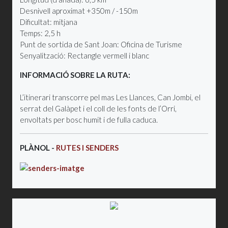
Desnivell aproximat +350m / -150m
Dificultat: mitjana
Temps: 2,5 h
Punt de sortida de Sant Joan: Oficina de Turisme
Senyalització: Rectangle vermell i blanc
INFORMACIÓ SOBRE LA RUTA:
L’itinerari transcorre pel mas Les Llances, Can Jombi, el
serrat del Galàpet i el coll de les fonts de l’Orri,
envoltats per bosc humit i de fulla caduca.
PLÀNOL -
RUTES I SENDERS