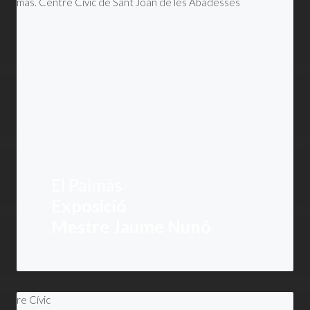
El Palmàs
Exposició
Mestre Jaume Nunó