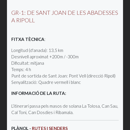
GR-1: DE SANT JOAN DE LES ABADESSES
A RIPOLL
FITXA TÈCNICA
:
Longitud (d'anada): 13,5 km
Desnivell aproximat +200m / -300m
Dificultat: mitjana
Temps: 4 h
Punt de sortida de Sant Joan: Pont Vell (direcció Ripoll)
Senyalització: Quadre vermell i blanc
INFORMACIÓ DE LA RUTA:
L’itinerari passa pels masos de solana La Tolosa, Can Sau,
Cal Toni, Can Dosdies i Ribamala.
PLÀNOL -
RUTES I SENDERS