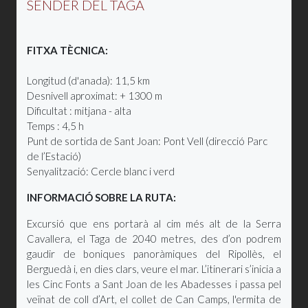
SENDER DEL TAGA
FITXA TÈCNICA:
Longitud (d'anada): 11,5 km
Desnivell aproximat: + 1300 m
Dificultat : mitjana - alta
Temps : 4,5 h
Punt de sortida de Sant Joan: Pont Vell (direcció Parc
de l’Estació)
Senyalització: Cercle blanc i verd
INFORMACIÓ SOBRE LA RUTA:
Excursió que ens portarà al cim més alt de la Serra
Cavallera, el Taga de 2040 metres, des d’on podrem
gaudir de boniques panoràmiques del Ripollès, el
Berguedà i, en dies clars, veure el mar. L’itinerari s’inicia a
les Cinc Fonts a Sant Joan de les Abadesses i passa pel
veïnat de coll d’Art, el collet de Can Camps, l'ermita de