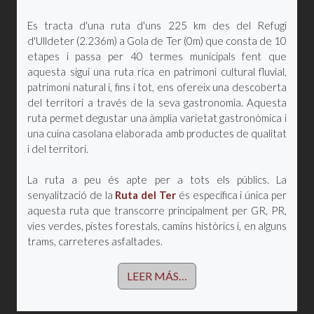
Es tracta d'una ruta d'uns 225 km des del Refugi
d'Ulldeter (2.236m) a Gola de Ter (0m) que consta de 10
etapes i passa per 40 termes municipals fent que
aquesta sigui una ruta rica en patrimoni cultural fluvial,
patrimoni natural i, fins i tot, ens ofereix una descoberta
del territori a través de la seva gastronomia. Aquesta
ruta permet degustar una àmplia varietat gastronòmica i
una cuina casolana elaborada amb productes de qualitat
i del territori.
La ruta a peu és apte per a tots els públics. La
senyalització de la
Ruta del Ter
és específica i única per
aquesta ruta que transcorre principalment per GR, PR,
vies verdes, pistes forestals, camins històrics i, en alguns
trams, carreteres asfaltades.
LEER MÁS…