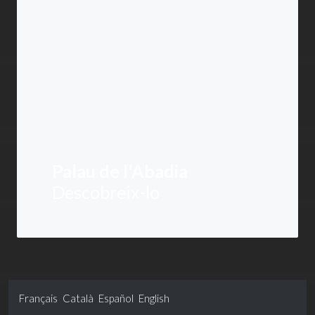
Palau de l'Abadia
Descobreix-lo
Français
Català
Español
English