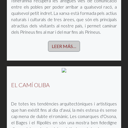
Itinerànnia recupera les antigues vies de comunicació
entre els pobles per poder arribar a qualsevol racó, a
qualsevol petit indret. La xarxa està formada pels actius
naturals i culturals de tres àrees, que són els principals
atractius dels visitants al nostre país, i permet caminar
dels Pirineus fins al mar i del mar fins als Pirineus.
LEER MÁS…
EL CAMÍ OLIBA
De totes les tendències arquitectòniques i artístiques
que han existit fins al dia d'avui, la més estesa és sense
cap mena de dubte el romànic. Les comarques d'Osona,
el Bages i el Ripollès en són una mostra ben fidedigne