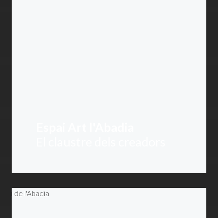
Espai Art l'Abadia
El claustre dels creadors