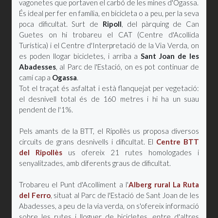
vagonetes que portaven el carbó de les mines d'Ogassa.
És ideal per fer en família, en bicicleta o a peu, per la seva
poca dificultat. Surt de
Ripoll
, del pàrquing de Can
Guetes on hi trobareu el CAT (Centre d'Acollida
Turística) i el Centre d'Interpretació de la Via Verda, on
es poden llogar bicicletes, i arriba a
Sant Joan de les
Abadesses
, al Parc de l'Estació, on es pot continuar de
camí cap a
Ogassa
.
Tot el traçat és asfaltat i està flanquejat per vegetació:
el desnivell total és de 160 metres i hi ha un suau
pendent de l'1%.
Pels amants de la BTT, el Ripollès us proposa diversos
circuits de grans desnivells i dificultat. El
Centre BTT
del Ripollès
us ofereix 21 rutes homologades i
senyalitzades, amb diferents graus de dificultat.
Trobareu el Punt d'Acolliment a l'
Alberg rural La Ruta
del Ferro
, situat al Parc de l'Estació de Sant Joan de les
Abadesses, a peu de la via verda, on s'ofereix informació
sobre les rutes i lloguer de bicicletes, entre d'altres