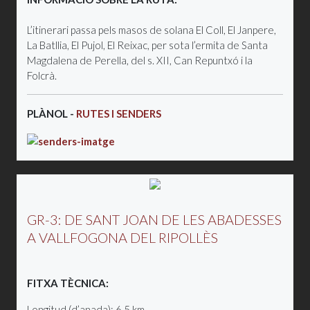
L’itinerari passa pels masos de solana El Coll, El Janpere,
La Batllia, El Pujol, El Reixac, per sota l’ermita de Santa
Magdalena de Perella, del s. XII, Can Repuntxó i la
Folcrà.
PLÀNOL -
RUTES I SENDERS
GR-3: DE SANT JOAN DE LES ABADESSES
A VALLFOGONA DEL RIPOLLÈS
FITXA TÈCNICA:
Longitud (d’anada): 6,5 km