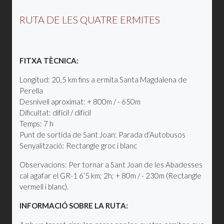
RUTA DE LES QUATRE ERMITES
FITXA TÈCNICA:
Longitud: 20,5 km fins a ermita Santa Magdalena de
Perella
Desnivell aproximat: + 800m / - 650m
Dificultat: difícil / difícil
Temps: 7 h
Punt de sortida de Sant Joan: Parada d’Autobusos
Senyalització: Rectangle groc i blanc
Observacions: Per tornar a Sant Joan de les Abadesses
cal agafar el GR-1 6’5 km; 2h; + 80m / - 230m (Rectangle
vermell i blanc).
INFORMACIÓ SOBRE LA RUTA: