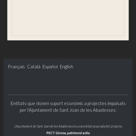
Fundación Emma
Biblioteca Josep Picola
Oficina virtual de recaudación
Français
Català
Español
English
Entitats que donen suport econòmic a projectes impulsats
per l'Ajuntament de Sant Joan de les Abadesses:
L'Ajuntament de Sant Joan de les Abadesses és una entitat associada del projecte
PECT Girona, patrimoni actiu