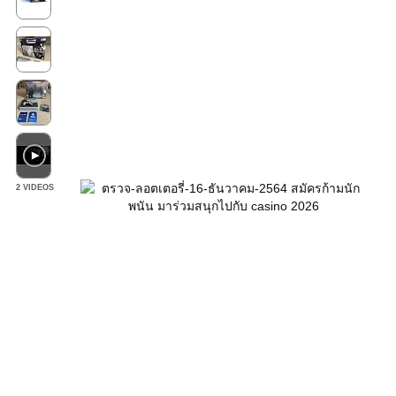
2 VIDEOS