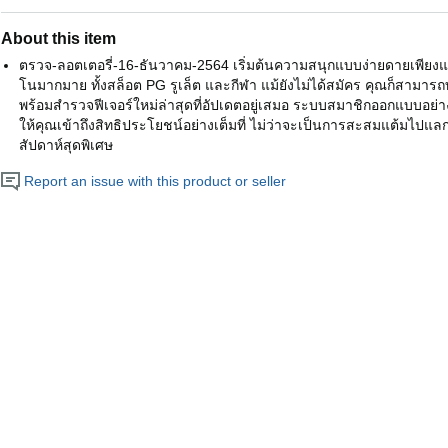
About this item
ตรวจ-ลอตเตอรี่-16-ธันวาคม-2564 เริ่มต้นความสนุกแบบง่ายดายเพียงแค
โนมากมาย ทั้งสล็อต PG รูเล็ต และกีฬา แม้ยังไม่ได้สมัคร คุณก็สามา
พร้อมสำรวจฟีเจอร์ใหม่ล่าสุดที่อัปเดตอยู่เสมอ ระบบสมาชิกออกแบบอย่างพ
ให้คุณเข้าถึงสิทธิประโยชน์อย่างเต็มที่ ไม่ว่าจะเป็นการสะสมแต้มไปแ
สัปดาห์สุดพิเศษ
Report an issue with this product or seller