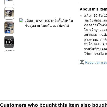
About this ite
สล็อต-10-รับ-1
รองรับมือถือแล
ตลอดการใช้งาน 
โน หรือดูบอลส
อยากลองก่อนตัด
ล่าสุดของเรา ที
มั่นใจได้เลย ระ
รายวันที่อัปเดตอ
2 VIDEOS
ใช้แลกรางวัล หรื
Report an issue
Customers who bought this item also bough