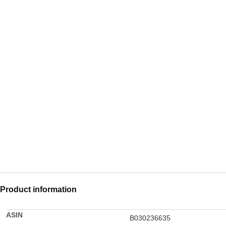
Product information
ASIN
B030236635