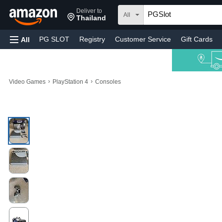
Deliver to
All
Thailand
PG SLOT
Registry
Customer Service
Gift Cards
All
›
›
Video Games
PlayStation 4
Consoles