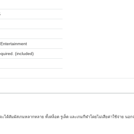
5
Entertainment
equired. (included)
ณจะได้สัมผัสเกมหลากหลาย ทั้งสล็อต รูเล็ต และเกมกีฬาโดยไม่เสียค่าใช้จ่าย นอก