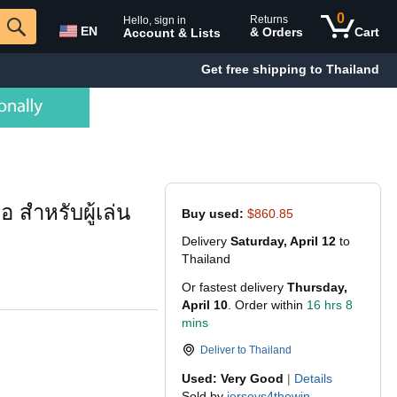
0
Returns
Hello, sign in
EN
& Orders
Cart
Account & Lists
Get free shipping to Thailand
อ สำหรับผู้เล่น
Buy used:
$860.85
Delivery
Saturday, April 12
to
Thailand
Or fastest delivery
Thursday,
April 10
. Order within
16 hrs 8
mins
Deliver to
Thailand
Used: Very Good
|
Details
Sold by
jerseys4thewin