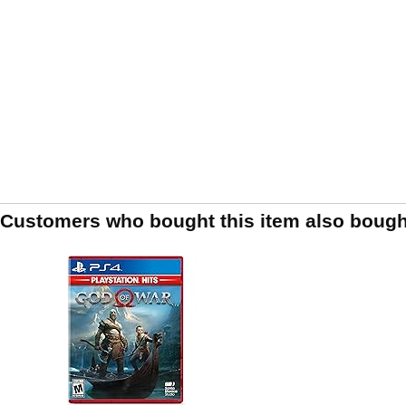
Customers who bought this item also bough