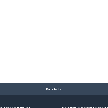
Back to top