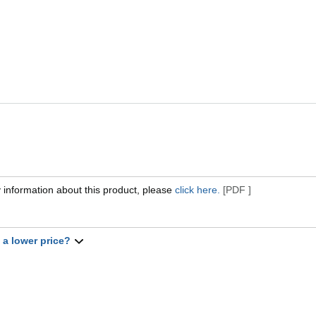
 information about this product, please
click here.
[PDF ]
t a lower price?