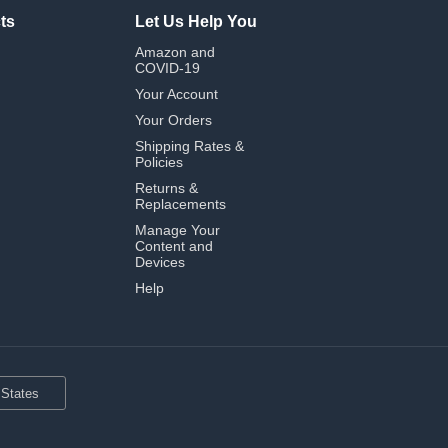
ts
Let Us Help You
Amazon and
COVID-19
Your Account
Your Orders
Shipping Rates &
Policies
Returns &
Replacements
Manage Your
Content and
Devices
Help
 States