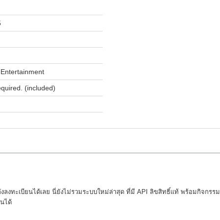
5
Entertainment
equired. (included)
ทะเบียนได้เลย นี่ยังไม่รวมระบบใหม่ล่าสุด ที่มี API ลิขสิทธิ์แท้ พร้อมกิจกรรมราย
ันได้