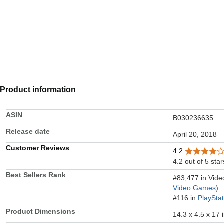
Product information
ASIN
B030236635
Release date
April 20, 2018
Customer Reviews
4.2
4.2 out of 5 star
Best Sellers Rank
#83,477 in Vid
Video Games
)
#116 in
PlaySta
Product Dimensions
14.3 x 4.5 x 17