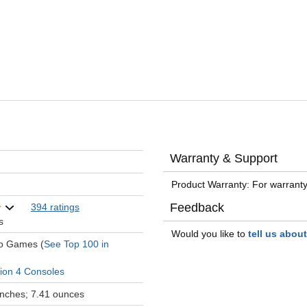
Warranty & Support
Product Warranty: For warranty
Feedback
394 ratings
s
Would you like to
tell us abou
eo Games (
See Top 100 in
tion 4 Consoles
 inches; 7.41 ounces