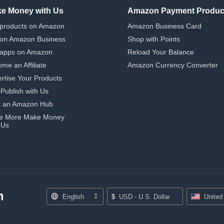
e Money with Us
Amazon Payment Produc
 products on Amazon
Amazon Business Card
 on Amazon Business
Shop with Points
 apps on Amazon
Reload Your Balance
me an Affiliate
Amazon Currency Converter
rtise Your Products
-Publish with Us
t an Amazon Hub
e More Make Money
 Us
English
$
USD - U.S. Dollar
United