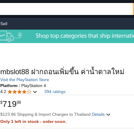
Sell
mbslot88 ฝากถอนเพิ่มขึ้น ค่าน้ำตาลใหม่
Visit the PlayStation Store
Platform :
PlayStation 4
4.2
394 ratings
719
$
98
$123.86 Shipping & Import Charges to Thailand
Details
Only 1 left in stock - order soon.