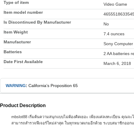
Type of item
Video Game
Item model number
465551863354
Is Discontinued By Manufacturer
No
Item Weight
7.4 ounces
Manufacturer
Sony Computer 
Batteries
2 AA batteries r
Date First Available
March 6, 2018
WARNING
:
California’s Proposition 65
Product Description
mbslot88 เริ่มต้นความสนุกแบบไม่ต้องคิดเยอะ เพียงแค่ลงทะเบียน คุณจะได้
สามารถสำรวจฟีเจอร์ใหม่ล่าสุด ในทุกหมวดเกมอีกด้วย ระบบสมาชิกออกแบ