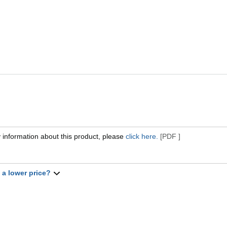
 information about this product, please
click here.
[PDF ]
t a lower price?