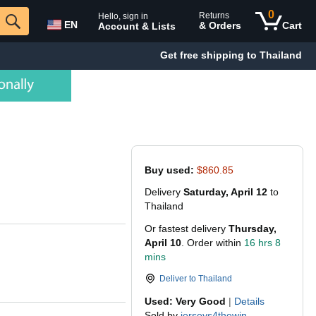
0
Returns
Hello, sign in
EN
& Orders
Cart
Account & Lists
Get free shipping to Thailand
Buy used:
$860.85
Delivery
Saturday, April 12
to
Thailand
Or fastest delivery
Thursday,
April 10
. Order within
16 hrs 8
mins
Deliver to
Thailand
Used: Very Good
|
Details
Sold by
jerseys4thewin