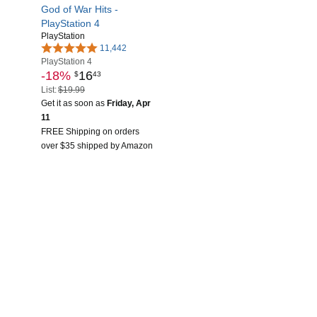
God of War Hits -
PlayStation 4
PlayStation
11,442
PlayStation 4
-18%
16
$
43
List:
$19.99
Get it as soon as
Friday, Apr
11
FREE Shipping on orders
over $35 shipped by Amazon