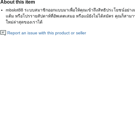
About this item
mbslot88 ระบบสมาชิกออกแบบมาเพื่อให้คุณเข้าถึงสิทธิประโยชน์อย่างเต
แต้ม หรือโปรรายสัปดาห์ที่อัพเดตเสมอ หรือแม้ยังไม่ได้สมัคร คุณก็ส
ใหม่ล่าสุดของเราได้
Report an issue with this product or seller