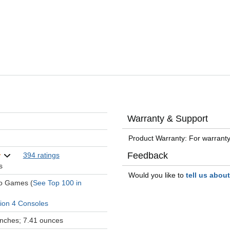
Warranty & Support
Product Warranty: For warranty
Feedback
394 ratings
s
Would you like to
tell us abou
eo Games (
See Top 100 in
tion 4 Consoles
 inches; 7.41 ounces