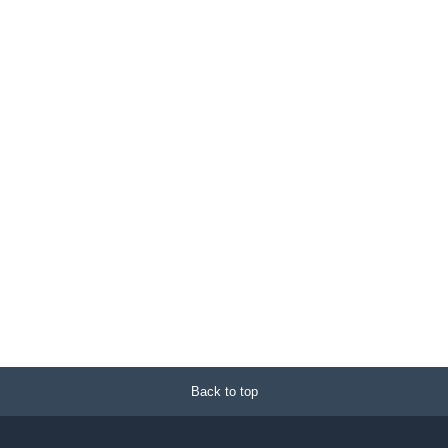
Back to top