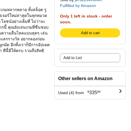
Fulfilled by Amazon
สเกมหลากหลาย ทั้งสล็อต รู
ีเจอร์ใหม่ล่าสุดในทุกหมวด
Only 1 left in stock - order
ยชน์อย่างเต็มที่ ไม่ว่าจะ
soon.
ี้ คุณยังเล่นเกมที่ชื่นชอบ
มความลื่นไหลแบบสุดๆ เล่น
Add to cart
ไปแลกรางวัล อยากลองก่อน
ูกมัด อีกทั้งเราก็มีการอัปเดต
ี่นี้มีให้ครบ รวมถึงสิทธิ
Add to List
Other sellers on Amazon
$
335
99
Used (4) from