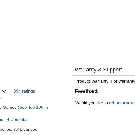
Warranty & Support
Product Warranty: For warranty
Feedback
394 ratings
s
Would you like to
tell us abou
eo Games (
See Top 100 in
tion 4 Consoles
 inches; 7.41 ounces