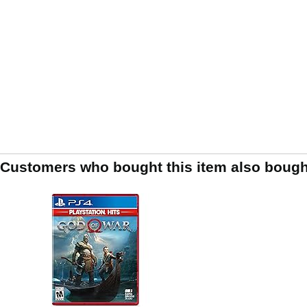
Customers who bought this item also bough