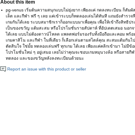
About this item
pg-venus เริ่มต้นความสนุกแบบไม่ยุ่งยาก เพียงแค่ กดลงทะเบียน ก็สัมผั
เล็ต และกีฬา ฟรี ๆ เลย แค่เข้าระบบก็ทดลองเล่นได้ทันที แถมยังสำรวจฟ
เกมกันได้เลย ระบบสมาชิกเราก็ออกแบบมาเพื่อคุณ เพื่อให้เข้าถึงสิทธิประโ
เป็นของขวัญ แต้มสะสม หรือโปรโมชั่นรายสัปดาห์ ที่อัปเดตเสมอ นอกจากน
ได้เลย แบบไม่ต้องดาวน์โหลด แพลตฟอร์มรองรับทั้งมือถือและคอม พร้อ
เกมคาสิโน และกีฬา ในที่เดียว ก็เลือกเล่นตามสไตล์คุณ สะสมแต้มกัน
ตัดสินใจ ใช่มั้ย ทดลองเล่นฟรี ทุกเกม ได้เลย เพียงแค่คลิกเข้ามา ไม่มีข้อผ
โปรโมชั่นใหม่ ๆ อยู่เสมอ เลยไม่ว่าคุณจะชอบเกมหมุนวงล้อ หรือสายกีฬา ท
ทดลอง และของขวัญหลังลงทะเบียนด้วยนะ
Report an issue with this product or seller