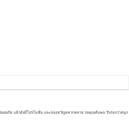
ความปลอดภัย แล้วยังมีโปรโมชั่น และของขวัญหลากหลาย รอคุณค้นพบ รับรองว่าสนุก