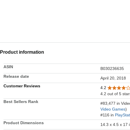
Product information
ASIN
B030236635
Release date
April 20, 2018
Customer Reviews
4.2
4.2 out of 5 star
Best Sellers Rank
#83,477 in Vid
Video Games
)
#116 in
PlaySta
Product Dimensions
14.3 x 4.5 x 17