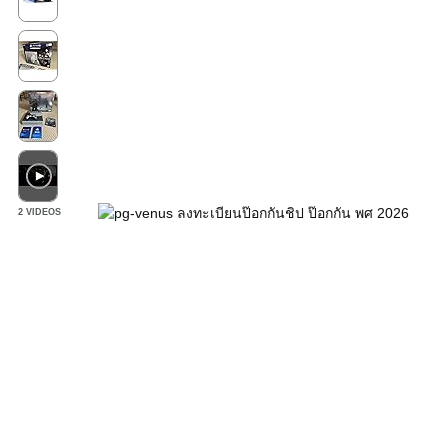
2 VIDEOS