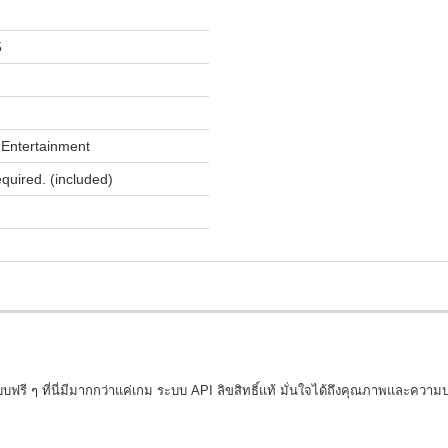
5
Entertainment
equired. (included)
แบบฟรี ๆ ที่นี่มีมากกว่าแค่เกม ระบบ API ลิขสิทธิ์แท้ มั่นใจได้ถึงคุณภาพและ