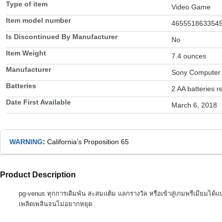
Type of item
Video Game
Item model number
465551863354
Is Discontinued By Manufacturer
No
Item Weight
7.4 ounces
Manufacturer
Sony Computer 
Batteries
2 AA batteries r
Date First Available
March 6, 2018
WARNING
:
California’s Proposition 65
Product Description
pg-venus ทุกการเดิมพัน สะสมแต้ม แลกรางวัล หรือเข้าสู่เกมพรีเมียมได้
เพลิดเพลินจนไม่อยากหยุด