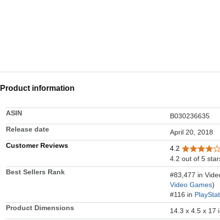
Product information
ASIN
B030236635
Release date
April 20, 2018
Customer Reviews
4.2
4.2 out of 5 star
Best Sellers Rank
#83,477 in Vid
Video Games
)
#116 in
PlaySta
Product Dimensions
14.3 x 4.5 x 17