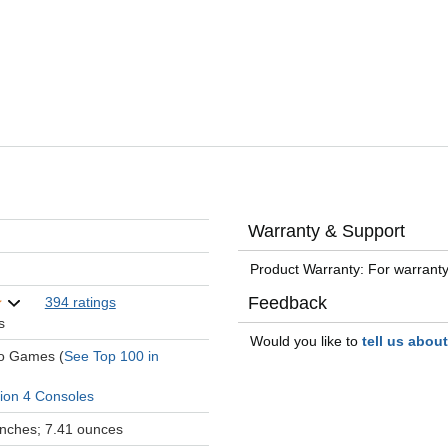
Warranty & Support
Product Warranty: For warranty
Feedback
394 ratings
s
Would you like to
tell us abou
eo Games (
See Top 100 in
tion 4 Consoles
 inches; 7.41 ounces