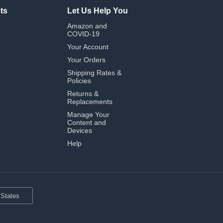
ts
Let Us Help You
Amazon and
COVID-19
Your Account
Your Orders
Shipping Rates &
Policies
Returns &
Replacements
Manage Your
Content and
Devices
Help
 States