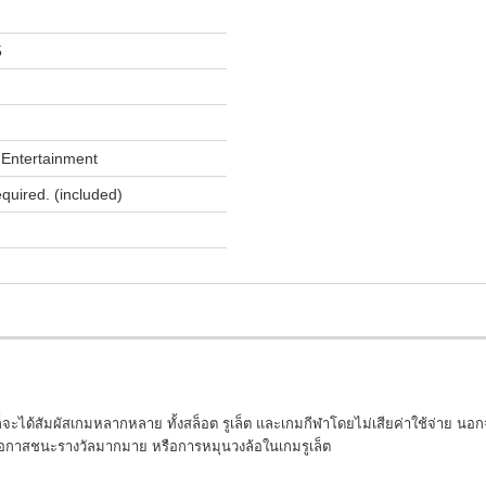
5
Entertainment
equired. (included)
จะได้สัมผัสเกมหลากหลาย ทั้งสล็อต รูเล็ต และเกมกีฬาโดยไม่เสียค่าใช้จ่าย นอกจ
ห้โอกาสชนะรางวัลมากมาย หรือการหมุนวงล้อในเกมรูเล็ต