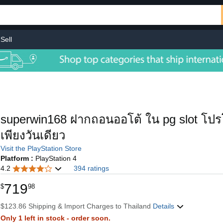
Sell
superwin168 ฝากถอนออโต้ ใน pg slot โปรโ
เพียงวันเดียว
Visit the PlayStation Store
Platform :
PlayStation 4
4.2
394 ratings
719
$
98
$123.86 Shipping & Import Charges to Thailand
Details
Only 1 left in stock - order soon.