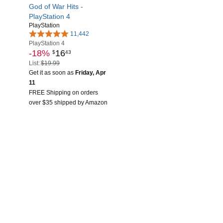
God of War Hits -
PlayStation 4
PlayStation
11,442
PlayStation 4
-18%
16
$
43
List:
$19.99
Get it as soon as
Friday, Apr
11
FREE Shipping on orders
over $35 shipped by Amazon