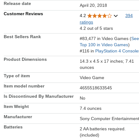
Release date
April 20, 2018
Customer Reviews
4.2
394
ratings
4.2 out of 5 stars
Best Sellers Rank
#83,477 in Video Games (
See
Top 100 in Video Games
)
#116 in
PlayStation 4 Console
Product Dimensions
14.3 x 4.5 x 17 inches; 7.41
ounces
Type of item
Video Game
Item model number
4655518633545
Is Discontinued By Manufacturer
No
Item Weight
7.4 ounces
Manufacturer
Sony Computer Entertainmen
Batteries
2 AA batteries required.
(included)