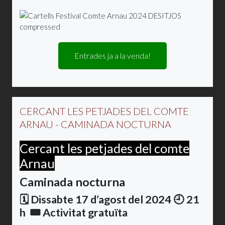
Entrades ja a la venda!
CERCANT LES PETJADES DEL COMTE
ARNAU - CAMINADA NOCTURNA
Cercant les petjades del comte
Arnau
Caminada nocturna
🗓️ Dissabte 17 d’agost del 2024 🕘 21
h 🎟️ Activitat gratuïta