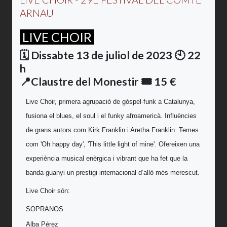
ARNAU
LIVE CHOIR
🗓️ Dissabte 13 de juliol de 2023 🕙 22
h
📍Claustre del Monestir
🎟️ 15 €
Live Choir, primera agrupació de gòspel-funk a Catalunya,
fusiona el blues, el soul i el funky afroamericà. Influències
de grans autors com Kirk Franklin i Aretha Franklin. Temes
com 'Oh happy day', 'This little light of mine'. Ofereixen una
experiència musical enèrgica i vibrant que ha fet que la
banda guanyi un prestigi internacional d’allò més merescut.
Live Choir són:
SOPRANOS
Alba Pérez