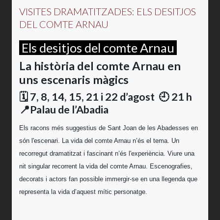
VISITES DRAMATITZADES: ELS DESITJOS
DEL COMTE ARNAU
Els desitjos del comte Arnau
La història del comte Arnau en
uns escenaris màgics
🗓️
7, 8, 14, 15, 21 i 22 d’agost 🕘 21 h
📍Palau de l’Abadia
Els racons més suggestius de Sant Joan de les Abadesses en
són l'escenari. La vida del comte Arnau n’és el tema. Un
recorregut dramatitzat i fascinant n’és l'experiència. Viure una
nit singular recorrent la vida del comte Arnau. Escenografies,
decorats i actors fan possible immergir-se en una llegenda que
representa la vida d’aquest mític personatge.