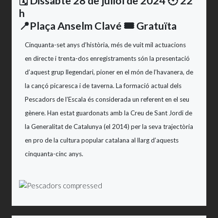
🗓️ Dissabte 28 de juliol de 2024 🕙 22
h
📍Plaça Anselm Clavé
🎟️ Gratuïta
Cinquanta-set anys d’història, més de vuit mil actuacions
en directe i trenta-dos enregistraments són la presentació
d’aquest grup llegendari, pioner en el món de l’havanera, de
la cançó picaresca i de taverna. La formació actual dels
Pescadors de l’Escala és considerada un referent en el seu
gènere. Han estat guardonats amb la Creu de Sant Jordi de
la Generalitat de Catalunya (el 2014) per la seva trajectòria
en pro de la cultura popular catalana al llarg d’aquests
cinquanta-cinc anys.