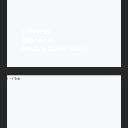
El Palmàs
Exposició
Mestre Jaume Nunó