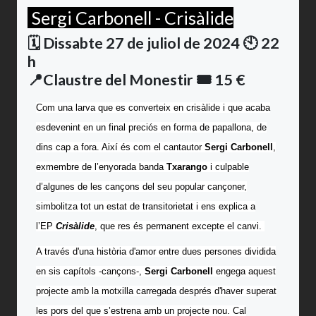
Sergi Carbonell - Crisàlide
🗓️ Dissabte 27 de juliol de 2024 🕙 22
h
📍Claustre del Monestir
🎟️ 15 €
Com una larva que es converteix en crisàlide i que acaba
esdevenint en un final preciós en forma de papallona, de
dins cap a fora. Així és com el cantautor
Sergi Carbonell
,
exmembre de l’enyorada banda
Txarango
i culpable
d’algunes de les cançons del seu popular cançoner,
simbolitza tot un estat de transitorietat i ens explica a
l’EP
Crisàlide
, que res és permanent excepte el canvi.
A través d'una història d'amor entre dues persones dividida
en sis capítols -cançons-,
Sergi Carbonell
engega aquest
projecte amb la motxilla carregada després d'haver superat
les pors del que s’estrena amb un projecte nou. Cal