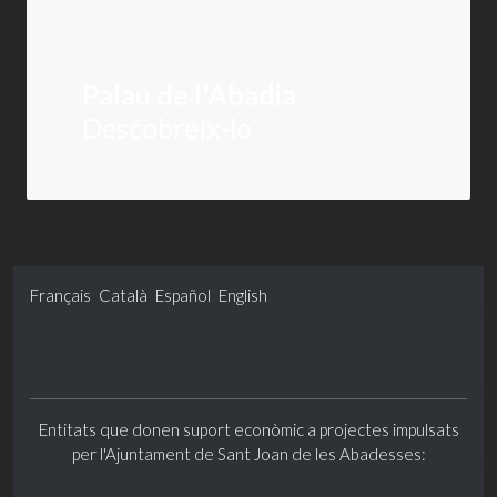
Palau de l'Abadia
Descobreix-lo
Français
Català
Español
English
Entitats que donen suport econòmic a projectes impulsats
per l'Ajuntament de Sant Joan de les Abadesses: