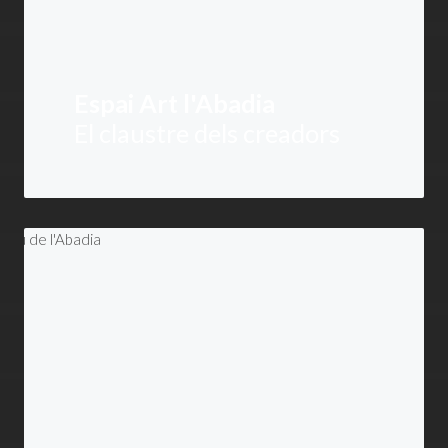
Espai Art l'Abadia
El claustre dels creadors