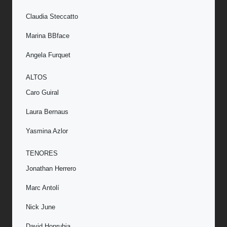
Claudia Steccatto
Marina BBface
Angela Furquet
ALTOS
Caro Guiral
Laura Bernaus
Yasmina Azlor
TENORES
Jonathan Herrero
Marc Antolí
Nick June
David Honrubia