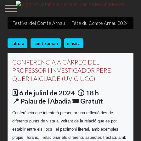
Festival del Comte Arnau
Fête du Comte Arnau 2024
cultura
comte arnau
música
CONFERÈNCIA A CÀRREC DEL
PROFESSOR I INVESTIGADOR PERE
QUER I AIGUADÉ (UVIC-UCC)
🗓️ 6 de juliol de 2024 🕡 18 h
📍 Palau de l’Abadia 🎟️ Gratuït
Conferència que intentarà presentar una reflexió des de
diferents punts de vista al voltant de la relació que es pot
establir entre els llocs i el patrimoni literari, amb exemples
propis i forans, i relacionar els diferents aspectes tractats amb