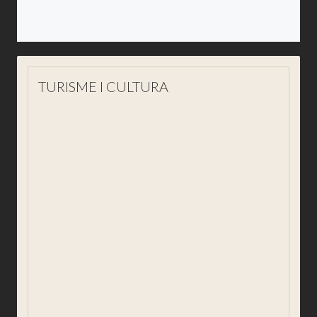
TURISME I CULTURA
Visita'ns
Descobreix Sant Joan
Ce qu'il faut faire
Où manger
Où dormir
Palais de l'Abbaye
La Comarca