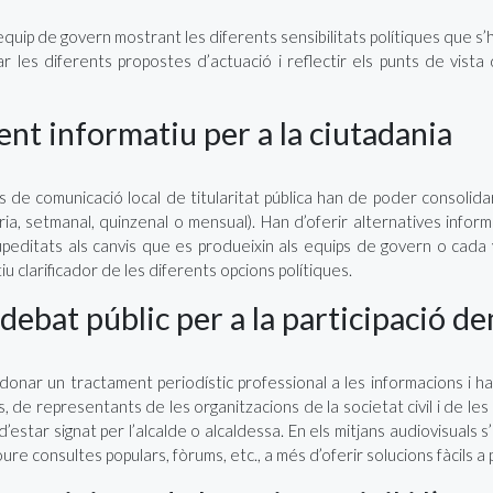
quip de govern mostrant les diferents sensibilitats polítiques que s’
car les diferents propostes d’actuació i reflectir els punts de vista
ent informatiu per a la ciutadania
s de comunicació local de titularitat pública han de poder consolid
ària, setmanal, quinzenal o mensual). Han d’oferir alternatives inform
upeditats als canvis que es produeixin als equips de govern o cada
u clarificador de les diferents opcions polítiques.
debat públic per a la participació d
donar un tractament periodístic professional a les informacions i han
ts, de representants de les organitzacions de la societat civil i de les 
ha d’estar signat per l’alcalde o alcaldessa. En els mitjans audiovisua
ure consultes populars, fòrums, etc., a més d’oferir solucions fàcils a