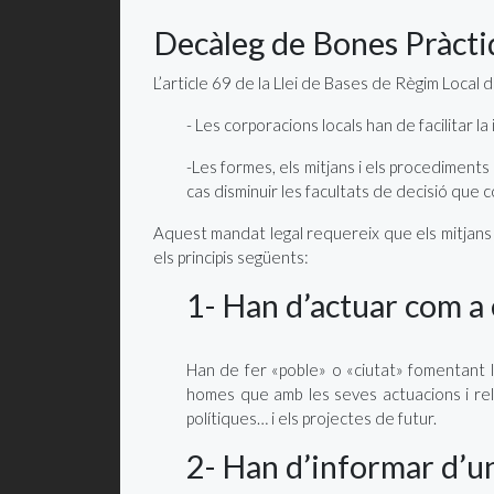
Decàleg de Bones Pràcti
L’article 69 de la Llei de Bases de Règim Local 
- Les corporacions locals han de facilitar la
-Les formes, els mitjans i els procediments
cas disminuir les facultats de decisió que
Aquest mandat legal requereix que els mitjans d
els principis següents:
1- Han d’actuar com a
Han de fer «poble» o «ciutat» fomentant la
homes que amb les seves actuacions i relac
polítiques… i els projectes de futur.
2- Han d’informar d’un