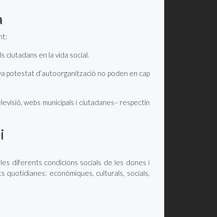
a
nt:
ls ciutadans en la vida social.
 seva potestat d’autoorganització no poden en cap
levisió, webs municipals i ciutadanes– respectin
i
 les diferents condicions socials de les dones i
ts quotidianes: econòmiques, culturals, socials,