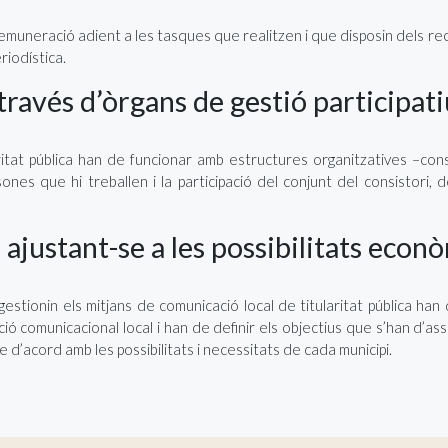
emuneració adient a les tasques que realitzen i que disposin dels re
riodística.
través d’òrgans de gestió participati
ritat pública han de funcionar amb estructures organitzatives –cons
ones que hi treballen i la participació del conjunt del consistori, d
 ajustant-se a les possibilitats eco
gestionin els mitjans de comunicació local de titularitat pública ha
uació comunicacional local i han de definir els objectius que s’han d’ass
’acord amb les possibilitats i necessitats de cada municipi.
rocessos normatius
dana