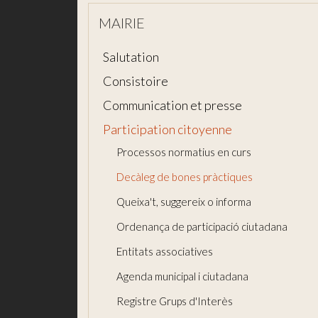
MAIRIE
Salutation
Consistoire
Communication et presse
Participation citoyenne
Processos normatius en curs
Decàleg de bones pràctiques
Queixa't, suggereix o informa
Ordenança de participació ciutadana
Entitats associatives
Agenda municipal i ciutadana
Registre Grups d'Interès