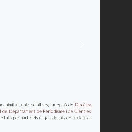
nanimitat, entre d'altres, l'adopció del
Decàleg
al del Departament de Periodisme i de Ciències
ectats per part dels mitjans locals de titularitat