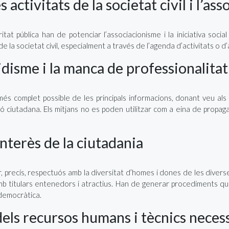
activitats de la societat civil i l’as
itat pública han de potenciar l’associacionisme i la iniciativa socia
de la societat civil, especialment a través de l’agenda d’activitats o d
idisme i la manca de professionalitat
més complet possible de les principals informacions, donant veu als
ió ciutadana. Els mitjans no es poden utilitzar com a eina de propaga
interès de la ciutadania
lar, precís, respectuós amb la diversitat d’homes i dones de les dive
 amb titulars entenedors i atractius. Han de generar procediments que a
ó democràtica.
dels recursos humans i tècnics neces