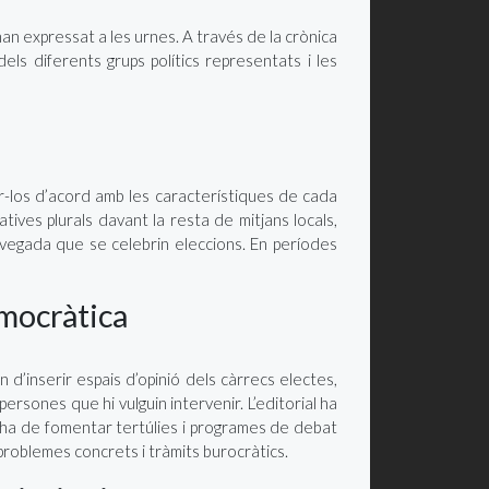
han expressat a les urnes. A través de la crònica
 dels diferents grups polítics representats i les
ar-los d’acord amb les característiques de cada
atives plurals davant la resta de mitjans locals,
 vegada que se celebrin eleccions. En períodes
emocràtica
 d’inserir espais d’opinió dels càrrecs electes,
persones que hi vulguin intervenir. L’editorial ha
ls s’ha de fomentar tertúlies i programes de debat
 problemes concrets i tràmits burocràtics.