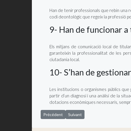
Han de tenir professionals que rebin una r
codi deontològic que regeix la professió pe
9- Han de funcionar a 
Els mitjans de comunicació local de titula
garanteixin la professionalitat de les pers
ciutadania local.
10- S’han de gestionar
Les institucions o organismes públics que 
partir d’un diagnosi i una anàlisi de la sit
dotacions econòmiques necessaris, sempre d
Article précédent : Participació ciutadana en p
Article suivant : Participació ciuta
Précédent
Suivant