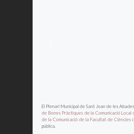
El Plenari Municipal de Sant Joan de les Abades
de Bones Pràctiques de la Comunicació Local d
de la Comunicació de la Facultat de Ciències 
pública.