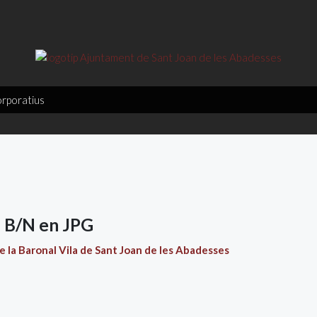
orporatius
l B/N en JPG