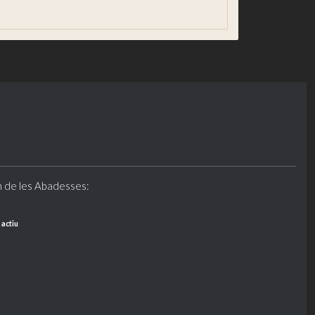
n de les Abadesses:
 actiu