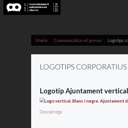
Mairie
Communication et presse
Logotips c
LOGOTIPS CORPORATIUS
Logotip Ajuntament vertica
Descàrrega