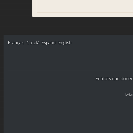
Gouvernement ouvert et transparence
Français
Català
Español
English
Entitats que donen
L'Aju