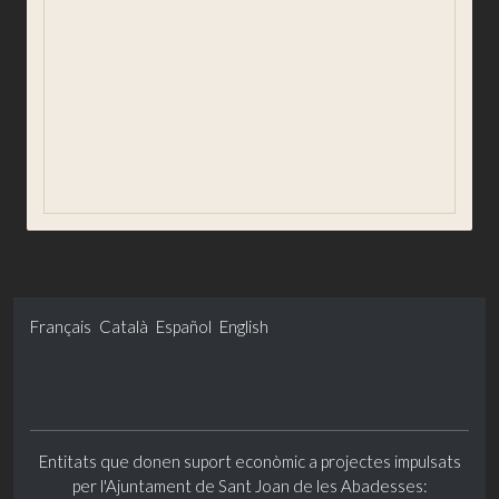
Redes sociales
Usuarios registrados
Buzón ético
Información estadística
Gobierno abierto y transparencia
Français
Català
Español
English
Entitats que donen suport econòmic a projectes impulsats
per l'Ajuntament de Sant Joan de les Abadesses: