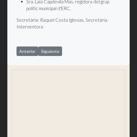
Sra. Laia Capdevila Mas, regidora del grup
polític municipal d'ERC.
Secretària: Raquel Costa Iglesias, Secretària-
Interventora
Artículo anterior: Comissió informativa prèvia al ple 2023-202
Artículo siguiente: REGISTRE MUNICIPAL D´EN
Anterior
Siguiente
Saludo
Consistorio
Comunicación y prensa
Participación ciudadana
Igualdad y Género