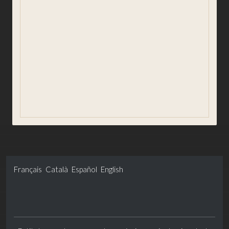
Igualdad y Género
Redes sociales
Usuarios registrados
Buzón ético
Información estadística
Gobierno abierto y transparencia
Français
Català
Español
English