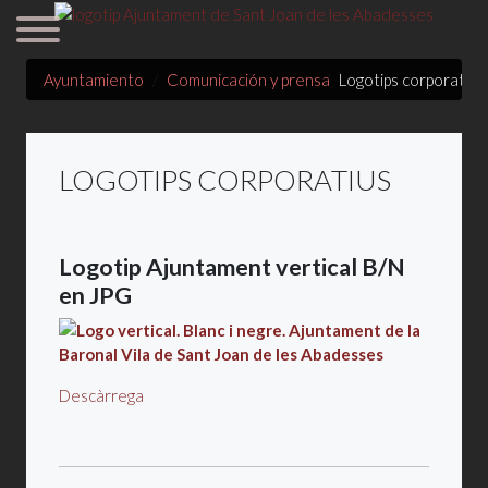
Ayuntamiento
Comunicación y prensa
Logotips corporatius
LOGOTIPS CORPORATIUS
Logotip Ajuntament vertical B/N
en JPG
Descàrrega