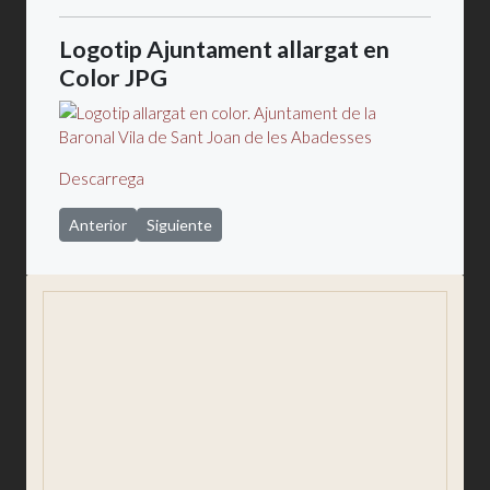
Logotip Ajuntament allargat en
Color JPG
Descarrega
Artículo anterior: Pla de Joventut
Artículo siguiente: Contacte
Anterior
Siguiente
Saludo
Consistorio
Comunicación y prensa
Participación ciudadana